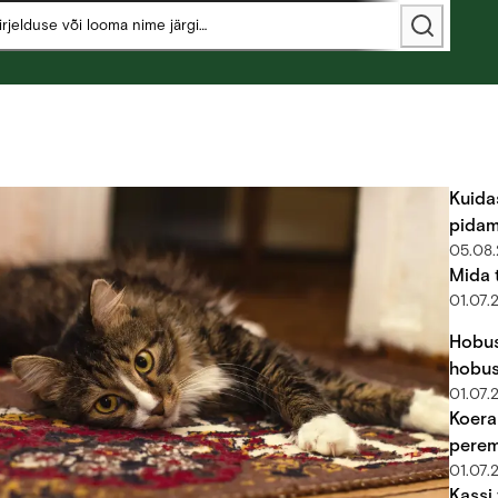
Kuida
pida
05.08
Mida 
01.07.
Hobus
hobus
01.07.
Koera
perem
01.07.
Kassi 