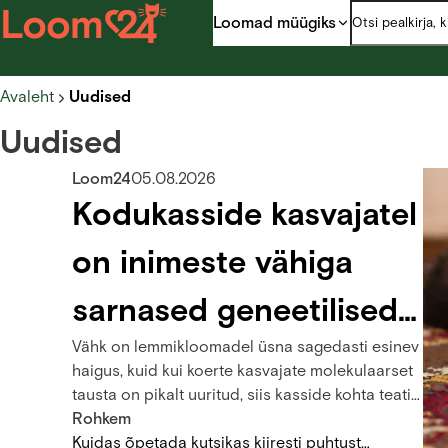
Loomad müügiks
Avaleht
Uudised
Uudised
Loom24
05.08.2026
Kodukasside kasvajatel
on inimeste vähiga
sarnased geneetilised
Vähk on lemmikloomadel üsna sagedasti esinev
omadused
haigus, kuid kui koerte kasvajate molekulaarset
tausta on pikalt uuritud, siis kasside kohta teati
seni võrdlemisi vähe. Wellcome Sangeri
Rohkem
Instituudi teadlase Louise van der Weydeni
Kuidas õpetada kutsikas kiiresti puhtust