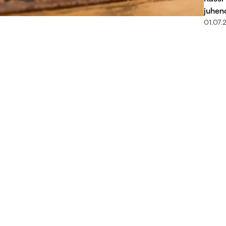
juhen
01.07.