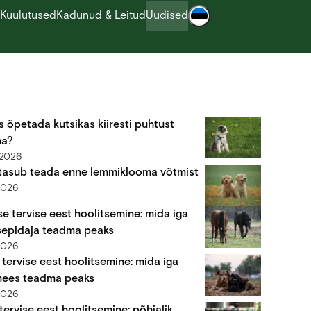
Kuulutused
Kadunud & Leitud
Uudised
s õpetada kutsikas kiiresti puhtust
ma?
.2026
tasub teada enne lemmiklooma võtmist
2026
e tervise eest hoolitsemine: mida iga
epidaja teadma peaks
2026
 tervise eest hoolitsemine: mida iga
ees teadma peaks
2026
tervise eest hoolitsemine: põhjalik