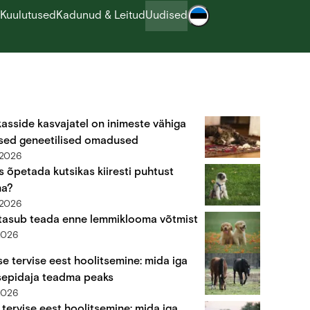
Kuulutused
Kadunud & Leitud
Uudised
asside kasvajatel on inimeste vähiga
sed geneetilised omadused
.2026
s õpetada kutsikas kiiresti puhtust
ma?
.2026
tasub teada enne lemmiklooma võtmist
2026
e tervise eest hoolitsemine: mida iga
epidaja teadma peaks
2026
 tervise eest hoolitsemine: mida iga