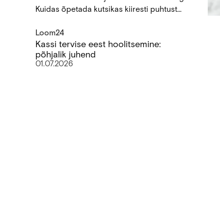
teadlaste läbiviidud teadusuuringust.
sarnased geneetilised omadused
Kuidas õpetada kutsikas kiiresti puhtust
Teadustöö, milles uuriti elupaiga mõõtmete
pidama?
Kassi tervise eest hoolitsemine: põhjalik juhend
mõju küülikute füüsilisele ja vaimsele heaolule,
Loom24
Kassi tervise eest hoolitsemine:
rõhutab vajadust tagada lemmikloomadele
põhjalik juhend
avatum ning piiranguteta elukeskkond.
01.07.2026