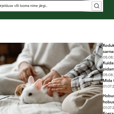
Koduk
sarna
05.08
Kuida
pida
05.08
Mida 
01.07.
Hobus
hobus
01.07.
Koera