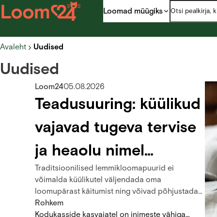
Loomad müügiks
Avaleht
Uudised
Uudised
Loom24
05.08.2026
Teadusuuring: küülikud
vajavad tugeva tervise
ja heaolu nimel
Traditsioonilised lemmikloomapuurid ei
vabapidamist
võimalda küülikutel väljendada oma
loomupärast käitumist ning võivad põhjustada
pikaajalisi terviseprobleeme, selgub Berni
Rohkem
Ülikooli veterinaararstide ja loomakäitumise
Kodukasside kasvajatel on inimeste vähiga