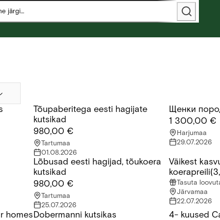
s
Tõupaberitega eesti hagijate
Щенки поро
ootavad armastavaid ja vastutustundlikke peresid.
Tõupaberitega eesti hagijate kutsikad
Щенки пород
kutsikad
1 300,00 €
.
980,00 €
Harjumaa
29.07.2026
Tartumaa
01.08.2026
Lõbusad eesti hagijad, tõukoera
Väikest kasv
Lõbusad eesti hagijad, tõukoera kutsikad
Väikest kasvu 
kutsikad
koerapreili(3
Tasuta loovu
980,00 €
Järvamaa
Tartumaa
22.07.2026
25.07.2026
eir homes
Dobermanni kutsikas
4- kuused C
 homes
Dobermanni kutsikas
4- kuused Can