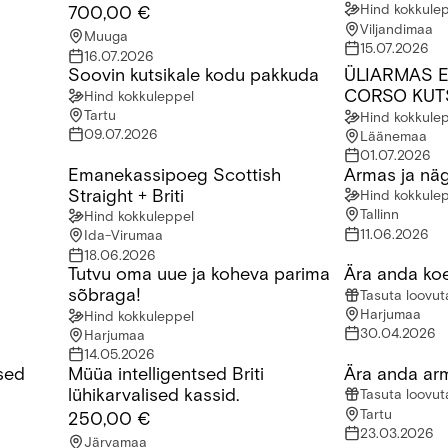
Hind kokkule
700,00 €
Viljandimaa
Muuga
15.07.2026
16.07.2026
Soovin kutsikale kodu pakkuda
ÜLIARMAS 
Soovin kutsikale kodu pakkuda
ÜLIARMAS EM
CORSO KUT
Hind kokkuleppel
Tartu
Hind kokkule
09.07.2026
Läänemaa
01.07.2026
Emanekassipoeg Scottish
Armas ja näg
Emanekassipoeg Scottish Straight + Briti
Armas ja nägu
Straight + Briti
Hind kokkule
Tallinn
Hind kokkuleppel
11.06.2026
Ida-Virumaa
18.06.2026
Tutvu oma uue ja koheva parima
Ära anda ko
ipoeg otsib uut kodu
Tutvu oma uue ja koheva parima sõbraga!
Ära anda koer
sõbraga!
Tasuta loovu
Harjumaa
Hind kokkuleppel
30.04.2026
Harjumaa
14.05.2026
ised
Müüa intelligentsed Briti
Ära anda ar
 kassid.
Müüa intelligentsed Briti lühikarvalised kassid.
Ära anda arma
lühikarvalised kassid.
Tasuta loovu
Tartu
250,00 €
23.03.2026
Järvamaa