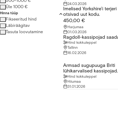
500–1000 €
24.03.2026
Üle 1000 €
Imelised Yorkshire’i terjer
Imelised Yorkshire’i terjeri k
Hinna tüüp
otsivad uut kodu.
Fikseeritud hind
450,00 €
Läbiräägitav
Harjumaa
Tasuta loovutamine
01.03.2026
Ragdoll-kassipojad saad
Ragdoll-kassipojad saadava
Hind kokkuleppel
Tallinn
16.02.2026
Armsad sugupuuga Briti
Armsad sugupuuga Briti lühi
lühikarvalised kassipojad
saadaval!
Hind kokkuleppel
Hiiumaa
31.01.2026