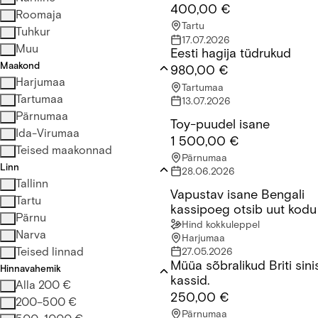
400,00 €
Roomaja
Tartu
Tuhkur
17.07.2026
Muu
Eesti hagija tüdrukud
Eesti hagija tüdrukud
Maakond
980,00 €
Harjumaa
Tartumaa
Tartumaa
13.07.2026
Pärnumaa
Toy-puudel isane
Toy-puudel isane
Ida-Virumaa
1 500,00 €
Teised maakonnad
Pärnumaa
Linn
28.06.2026
Tallinn
Vapustav isane Bengali
Vapustav isane Bengali kass
Tartu
kassipoeg otsib uut kodu
Pärnu
Hind kokkuleppel
Narva
Harjumaa
Teised linnad
27.05.2026
Müüa sõbralikud Briti sin
Müüa sõbralikud Briti sinised
Hinnavahemik
kassid.
Alla 200 €
250,00 €
200–500 €
Pärnumaa