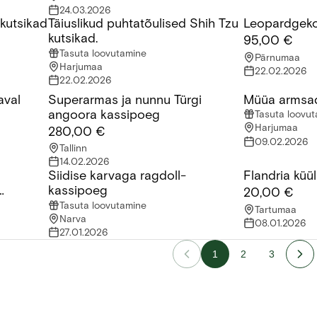
24.03.2026
i kutsikad
Täiuslikud puhtatõulised Shih Tzu
Leopardgek
utsikad otsivad uut kodu.
Täiuslikud puhtatõulised Shih Tzu kutsikad.
Leopardgeko
kutsikad.
95,00 €
Tasuta loovutamine
Pärnumaa
Harjumaa
22.02.2026
22.02.2026
aval
Superarmas ja nunnu Türgi
​Müüa armsa
l
Superarmas ja nunnu Türgi angoora kassipoeg
​Müüa armsad
angoora kassipoeg
Tasuta loovu
Harjumaa
280,00 €
09.02.2026
Tallinn
14.02.2026
Siidise karvaga ragdoll-
Flandria küül
karvalised kassipojad saadaval!
Siidise karvaga ragdoll-kassipoeg
Flandria küüli
kassipoeg
20,00 €
Tasuta loovutamine
Tartumaa
Narva
08.01.2026
27.01.2026
1
2
3