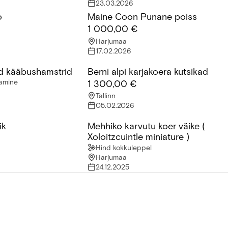
23.03.2026
o
Maine Coon Punane poiss
Maine Coon Punane poiss
1 000,00 €
Harjumaa
17.02.2026
d kääbushamstrid
Berni alpi karjakoera kutsikad
 kääbushamstrid
Berni alpi karjakoera kutsikad
tamine
1 300,00 €
Tallinn
05.02.2026
ik
Mehhiko karvutu koer väike (
k
Mehhiko karvutu koer väike ( Xoloitzcu
Xoloitzcuintle miniature )
Hind kokkuleppel
Harjumaa
24.12.2025