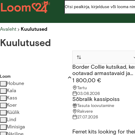
Avaleht
Kuulutused
Kuulutused
Border Collie kutsikad, ke
Border Collie kutsikad, kes 
ootavad armastavaid ja
Loom
vastutustundlikke peresid
1 800,00 €
Hobune
Tartu
Kala
03.08.2026
Kass
Sõbralik kassipoiss
Sõbralik kassipoiss
Koer
Tasuta loovutamine
Rakvere
Küülik
27.07.2026
Lind
Minisiga
Ferret kits looking for th
Ferret kits looking for their
Näriline