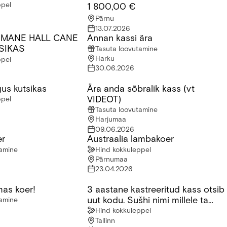
ppel
1 800,00 €
Pärnu
13.07.2026
EMANE HALL CANE
Annan kassi ära
ANE HALL CANE CORSO KUTSIKAS
Annan kassi ära
SIKAS
Tasuta loovutamine
Harku
ppel
30.06.2026
us kutsikas
Ära anda sõbralik kass (vt
s kutsikas
Ära anda sõbralik kass (vt VIDEOT)
VIDEOT)
ppel
Tasuta loovutamine
Harjumaa
09.06.2026
er
Austraalia lambakoer
Austraalia lambakoer
tamine
Hind kokkuleppel
Pärnumaa
23.04.2026
mas koer!
3 aastane kastreeritud kass otsib
s koer!
3 aastane kastreeritud kass otsib uut 
uut kodu. Sušhi nimi millele ta
tamine
reageerib
Hind kokkuleppel
Tallinn