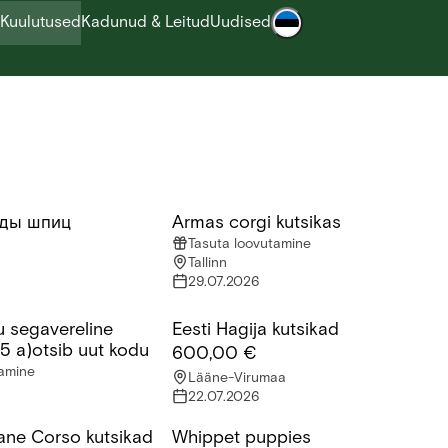
Kuulutused
Kadunud & Leitud
Uudised
ды шпиц
Armas corgi kutsikas
ы шпиц
Armas corgi kutsikas
Tasuta loovutamine
Tallinn
29.07.2026
u segavereline
Eesti Hagija kutsikad
segavereline koerapreili(3,5 a)otsib uut kodu
Eesti Hagija kutsikad
,5 a)otsib uut kodu
600,00 €
tamine
Lääne-Virumaa
22.07.2026
ane Corso kutsikad
Whippet puppies
e Corso kutsikad
Whippet puppies