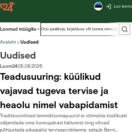
Loo konto
Loomad müügiks
Avaleht
Uudised
Uudised
Loom24
05.08.2026
Teadusuuring: küülikud
vajavad tugeva tervise ja
heaolu nimel vabapidamist
Traditsioonilised lemmikloomapuurid ei võimalda küülikutel
väljendada oma loomupärast käitumist ning võivad
põhjustada pikaajalisi terviseprobleeme, selgub Berni