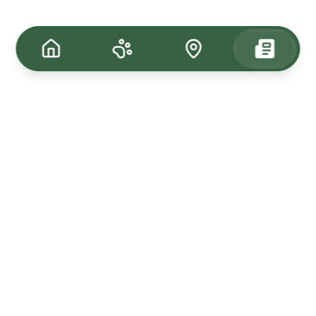
Tagasi üles
Kuulutused
Kadunud & Leitud