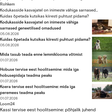
Ülikooli veterinaararstide ja loomakäitumise teadlaste
Rohkem
läbiviidud teadusuuringust. Teadustöö, milles uuriti elupaiga
Kodukasside kasvajatel on inimeste vähiga sarnased
mõõtmete mõju küülikute füüsilisele ja vaimsele heaolule,
geneetilised omadused
Kuidas õpetada kutsikas kiiresti puhtust pidama?
rõhutab vajadust tagada lemmikloomadele avatum ning
Kodukasside kasvajatel on inimeste vähiga
piiranguteta elukeskkond.
sarnased geneetilised omadused
05.08.2026
Kuidas õpetada kutsikas kiiresti puhtust pidama?
05.08.2026
Mida tasub teada enne lemmiklooma võtmist
01.07.2026
Hobuse tervise eest hoolitsemine: mida iga
hobusepidaja teadma peaks
01.07.2026
Koera tervise eest hoolitsemine: mida iga
peremees teadma peaks
01.07.2026
Kassi tervise eest hoolitsemine: põhjalik juhend
Loom24
Kassi tervise eest hoolitsemine: põhjalik juhend