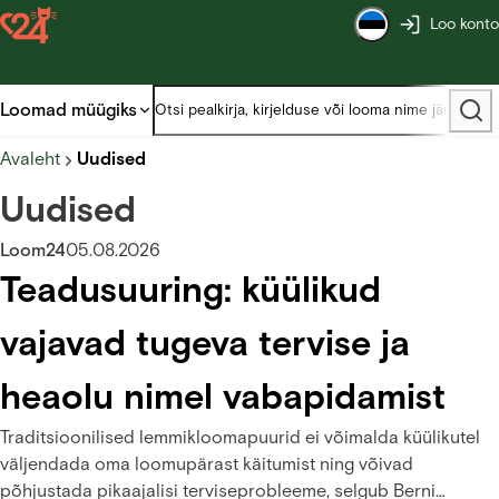
Loo konto
Loomad müügiks
Avaleht
Uudised
Uudised
Loom24
05.08.2026
Teadusuuring: küülikud
vajavad tugeva tervise ja
heaolu nimel vabapidamist
Traditsioonilised lemmikloomapuurid ei võimalda küülikutel
väljendada oma loomupärast käitumist ning võivad
põhjustada pikaajalisi terviseprobleeme, selgub Berni