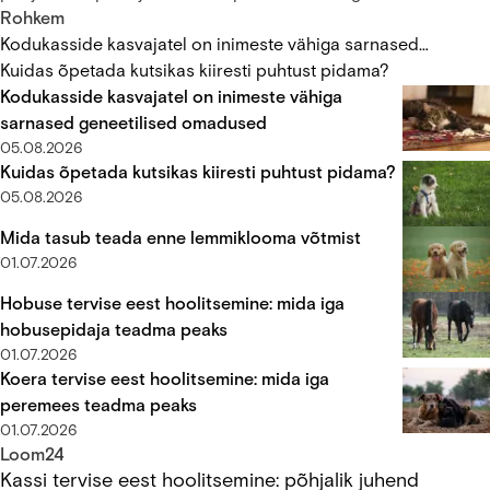
Ülikooli veterinaararstide ja loomakäitumise teadlaste
Rohkem
läbiviidud teadusuuringust. Teadustöö, milles uuriti elupaiga
Kodukasside kasvajatel on inimeste vähiga sarnased
mõõtmete mõju küülikute füüsilisele ja vaimsele heaolule,
geneetilised omadused
Kuidas õpetada kutsikas kiiresti puhtust pidama?
rõhutab vajadust tagada lemmikloomadele avatum ning
Kodukasside kasvajatel on inimeste vähiga
piiranguteta elukeskkond.
sarnased geneetilised omadused
05.08.2026
Kuidas õpetada kutsikas kiiresti puhtust pidama?
05.08.2026
Mida tasub teada enne lemmiklooma võtmist
01.07.2026
Hobuse tervise eest hoolitsemine: mida iga
hobusepidaja teadma peaks
01.07.2026
Koera tervise eest hoolitsemine: mida iga
peremees teadma peaks
01.07.2026
Kassi tervise eest hoolitsemine: põhjalik juhend
Loom24
Kassi tervise eest hoolitsemine: põhjalik juhend