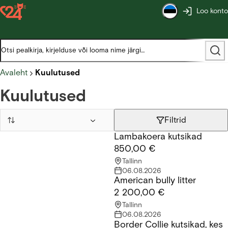
Loo konto
Avaleht
Kuulutused
Kuulutused
Filtrid
Lambakoera kutsikad
Lambakoera kutsikad
850,00 €
Tallinn
06.08.2026
American bully litter
American bully litter
2 200,00 €
Tallinn
06.08.2026
Border Collie kutsikad, kes
Border Collie kutsikad, kes ootavad armastavaid ja vastutustu