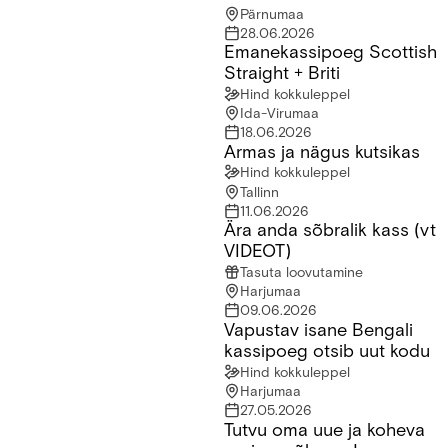
Pärnumaa
28.06.2026
Emanekassipoeg Scottish
Emanekassipoeg Scottish Straight + Briti
Straight + Briti
Hind kokkuleppel
Ida-Virumaa
18.06.2026
Armas ja nägus kutsikas
Armas ja nägus kutsikas
Hind kokkuleppel
Tallinn
11.06.2026
Ära anda sõbralik kass (vt
Ära anda sõbralik kass (vt VIDEOT)
VIDEOT)
Tasuta loovutamine
Harjumaa
09.06.2026
Vapustav isane Bengali
Vapustav isane Bengali kassipoeg otsib uut kodu
kassipoeg otsib uut kodu
Hind kokkuleppel
Harjumaa
27.05.2026
Tutvu oma uue ja koheva
Tutvu oma uue ja koheva parima sõbraga!