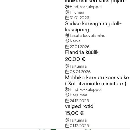
lühikarvalised kassipojad
saadaval!
Hind kokkuleppel
Hiiumaa
31.01.2026
Siidise karvaga ragdoll-
Siidise karvaga ragdoll-kassipoeg
kassipoeg
Tasuta loovutamine
Narva
27.01.2026
Flandria küülik
Flandria küülik
20,00 €
Tartumaa
08.01.2026
Mehhiko karvutu koer väike
Mehhiko karvutu koer väike ( Xoloitzcuintle miniature )
( Xoloitzcuintle miniature )
Hind kokkuleppel
Harjumaa
24.12.2025
valged rotid
valged rotid
15,00 €
Tartumaa
01.12.2025