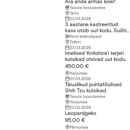
Ära anda armas koer!
Ära anda armas koer!
Tasuta loovutamine
Tartu
23.03.2026
3 aastane kastreeritud
3 aastane kastreeritud kass otsib uut kodu. Sušhi nimi millele 
kass otsib uut kodu. Sušhi
nimi millele ta reageerib
Hind kokkuleppel
Tallinn
23.03.2026
Imelised Yorkshire’i terjeri
Imelised Yorkshire’i terjeri kutsikad otsivad uut kodu.
kutsikad otsivad uut kodu.
450,00 €
Harjumaa
01.03.2026
Täiuslikud puhtatõulised
Täiuslikud puhtatõulised Shih Tzu kutsikad.
Shih Tzu kutsikad.
Tasuta loovutamine
Harjumaa
22.02.2026
Leopardgeko
Leopardgeko
95,00 €
Pärnumaa