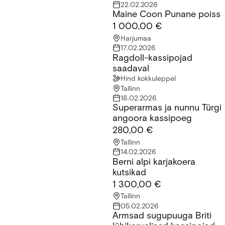
22.02.2026
Maine Coon Punane poiss
Maine Coon Punane poiss
1 000,00 €
Harjumaa
17.02.2026
Ragdoll-kassipojad
Ragdoll-kassipojad saadaval
saadaval
Hind kokkuleppel
Tallinn
16.02.2026
Superarmas ja nunnu Türgi
Superarmas ja nunnu Türgi angoora kassipoeg
angoora kassipoeg
280,00 €
Tallinn
14.02.2026
Berni alpi karjakoera
Berni alpi karjakoera kutsikad
kutsikad
1 300,00 €
Tallinn
05.02.2026
Armsad sugupuuga Briti
Armsad sugupuuga Briti lühikarvalised kassipojad saadaval!