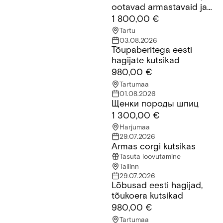
ootavad armastavaid ja
vastutustundlikke peresid.
1 800,00 €
Tartu
03.08.2026
Tõupaberitega eesti
Tõupaberitega eesti hagijate kutsikad
hagijate kutsikad
980,00 €
Tartumaa
01.08.2026
Щенки породы шпиц
Щенки породы шпиц
1 300,00 €
Harjumaa
29.07.2026
Armas corgi kutsikas
Armas corgi kutsikas
Tasuta loovutamine
Tallinn
29.07.2026
Lõbusad eesti hagijad,
Lõbusad eesti hagijad, tõukoera kutsikad
tõukoera kutsikad
980,00 €
Tartumaa