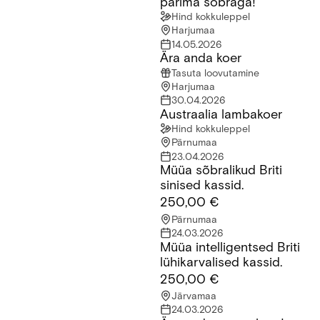
parima sõbraga!
Hind kokkuleppel
Harjumaa
14.05.2026
Ära anda koer
Ära anda koer
Tasuta loovutamine
Harjumaa
30.04.2026
Austraalia lambakoer
Austraalia lambakoer
Hind kokkuleppel
Pärnumaa
23.04.2026
Müüa sõbralikud Briti
Müüa sõbralikud Briti sinised kassid.
sinised kassid.
250,00 €
Pärnumaa
24.03.2026
Müüa intelligentsed Briti
Müüa intelligentsed Briti lühikarvalised kassid.
lühikarvalised kassid.
250,00 €
Järvamaa
24.03.2026