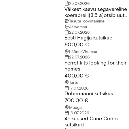
25.07.2026
Väikest kasvu segavereline
Väikest kasvu segavereline koerapreili(3,5 a)otsib uut kodu
koerapreili(3,5 a)otsib uut
kodu
Tasuta loovutamine
Järvamaa
22.07.2026
Eesti Hagija kutsikad
Eesti Hagija kutsikad
600,00 €
Lääne-Virumaa
22.07.2026
Ferret kits looking for their
Ferret kits looking for their homes
homes
400,00 €
Tartu
17.07.2026
Dobermanni kutsikas
Dobermanni kutsikas
700,00 €
Muuga
16.07.2026
4- kuused Cane Corso
4- kuused Cane Corso kutsikad
kutsikad