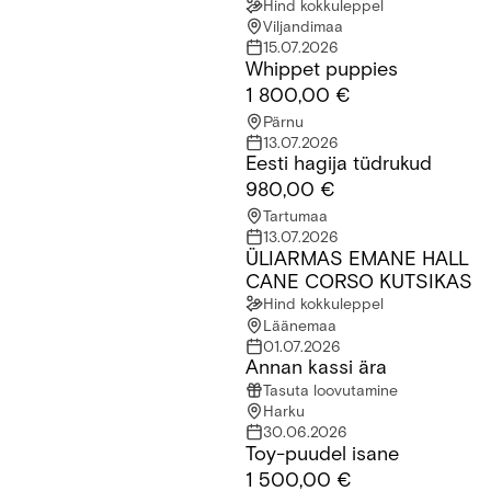
Hind kokkuleppel
Viljandimaa
15.07.2026
Whippet puppies
Whippet puppies
1 800,00 €
Pärnu
13.07.2026
Eesti hagija tüdrukud
Eesti hagija tüdrukud
980,00 €
Tartumaa
13.07.2026
ÜLIARMAS EMANE HALL
ÜLIARMAS EMANE HALL CANE CORSO KUTSIKAS
CANE CORSO KUTSIKAS
Hind kokkuleppel
Läänemaa
01.07.2026
Annan kassi ära
Annan kassi ära
Tasuta loovutamine
Harku
30.06.2026
Toy-puudel isane
Toy-puudel isane
1 500,00 €