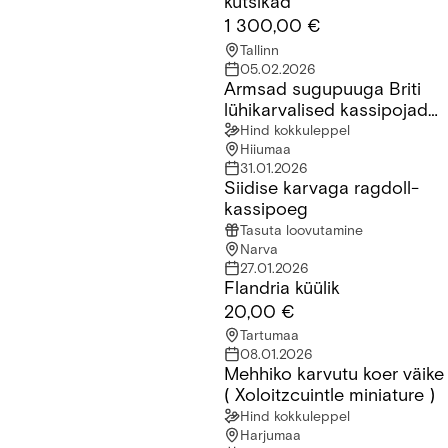
kutsikad
1 300,00 €
Tallinn
05.02.2026
Armsad sugupuuga Briti
Armsad sugupuuga Briti lühikarvalised kassipojad saadaval!
lühikarvalised kassipojad
saadaval!
Hind kokkuleppel
Hiiumaa
31.01.2026
Siidise karvaga ragdoll-
Siidise karvaga ragdoll-kassipoeg
kassipoeg
Tasuta loovutamine
Narva
27.01.2026
Flandria küülik
Flandria küülik
20,00 €
Tartumaa
08.01.2026
Mehhiko karvutu koer väike
Mehhiko karvutu koer väike ( Xoloitzcuintle miniature )
( Xoloitzcuintle miniature )
Hind kokkuleppel
Harjumaa