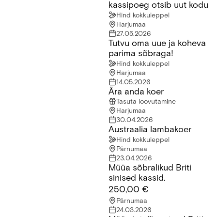
kassipoeg otsib uut kodu
Hind kokkuleppel
Harjumaa
27.05.2026
Tutvu oma uue ja koheva
Tutvu oma uue ja koheva parima sõbraga!
parima sõbraga!
Hind kokkuleppel
Harjumaa
14.05.2026
Ära anda koer
Ära anda koer
Tasuta loovutamine
Harjumaa
30.04.2026
Austraalia lambakoer
Austraalia lambakoer
Hind kokkuleppel
Pärnumaa
23.04.2026
Müüa sõbralikud Briti
Müüa sõbralikud Briti sinised kassid.
sinised kassid.
250,00 €
Pärnumaa
24.03.2026