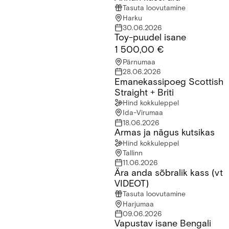
Tasuta loovutamine
Harku
30.06.2026
Toy-puudel isane
Toy-puudel isane
1 500,00 €
Pärnumaa
28.06.2026
Emanekassipoeg Scottish
Emanekassipoeg Scottish Straight + Briti
Straight + Briti
Hind kokkuleppel
Ida-Virumaa
18.06.2026
Armas ja nägus kutsikas
Armas ja nägus kutsikas
Hind kokkuleppel
Tallinn
11.06.2026
Ära anda sõbralik kass (vt
Ära anda sõbralik kass (vt VIDEOT)
VIDEOT)
Tasuta loovutamine
Harjumaa
09.06.2026
Vapustav isane Bengali
Vapustav isane Bengali kassipoeg otsib uut kodu