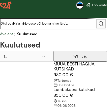
Loo konto
Avaleht
Kuulutused
Kuulutused
Filtrid
MÜÜA EESTI HAGIJA
MÜÜA EESTI HAGIJA KUTSIKAD
KUTSIKAD
980,00 €
Tartumaa
08.08.2026
Lambakoera kutsikad
Lambakoera kutsikad
850,00 €
Tallinn
06.08.2026