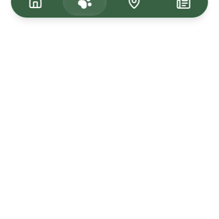
Tagasi üles
Kuulutused
Kadunud & Leitud
Uudised
Müü Loom24-s