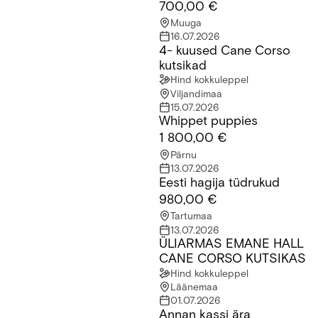
700,00 €
Muuga
16.07.2026
4- kuused Cane Corso
4- kuused Cane Corso kutsikad
kutsikad
Hind kokkuleppel
Viljandimaa
15.07.2026
Whippet puppies
Whippet puppies
1 800,00 €
Pärnu
13.07.2026
Eesti hagija tüdrukud
Eesti hagija tüdrukud
980,00 €
Tartumaa
13.07.2026
ÜLIARMAS EMANE HALL
ÜLIARMAS EMANE HALL CANE CORSO KUTSIKAS
CANE CORSO KUTSIKAS
Hind kokkuleppel
Läänemaa
01.07.2026
Annan kassi ära
Annan kassi ära