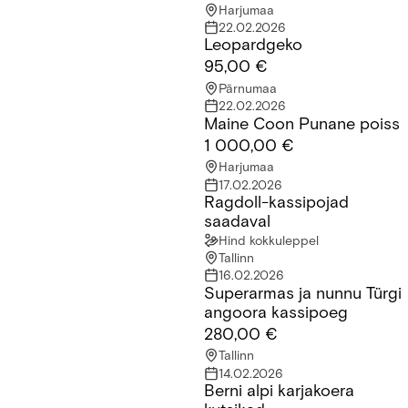
Harjumaa
22.02.2026
Leopardgeko
Leopardgeko
95,00 €
Pärnumaa
22.02.2026
Maine Coon Punane poiss
Maine Coon Punane poiss
1 000,00 €
Harjumaa
17.02.2026
Ragdoll-kassipojad
Ragdoll-kassipojad saadaval
saadaval
Hind kokkuleppel
Tallinn
16.02.2026
Superarmas ja nunnu Türgi
Superarmas ja nunnu Türgi angoora kassipoeg
angoora kassipoeg
280,00 €
Tallinn
14.02.2026
Berni alpi karjakoera
Berni alpi karjakoera kutsikad