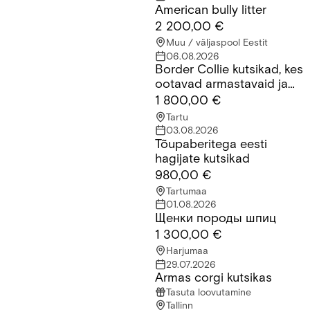
American bully litter
American bully litter
2 200,00 €
Muu / väljaspool Eestit
06.08.2026
Border Collie kutsikad, kes
Border Collie kutsikad, kes ootavad armastavaid ja vastutustu
ootavad armastavaid ja
vastutustundlikke peresid.
1 800,00 €
Tartu
03.08.2026
Tõupaberitega eesti
Tõupaberitega eesti hagijate kutsikad
hagijate kutsikad
980,00 €
Tartumaa
01.08.2026
Щенки породы шпиц
Щенки породы шпиц
1 300,00 €
Harjumaa
29.07.2026
Armas corgi kutsikas
Armas corgi kutsikas
Tasuta loovutamine
Tallinn