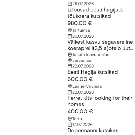
29.07.2026
Lõbusad eesti hagijad,
Lõbusad eesti hagijad, tõukoera kutsikad
tõukoera kutsikad
980,00 €
Tartumaa
25.07.2026
Väikest kasvu segavereline
Väikest kasvu segavereline koerapreili(3,5 a)otsib uut kodu
koerapreili(3,5 a)otsib uut
kodu
Tasuta loovutamine
Järvamaa
22.07.2026
Eesti Hagija kutsikad
Eesti Hagija kutsikad
600,00 €
Lääne-Virumaa
22.07.2026
Ferret kits looking for their
Ferret kits looking for their homes
homes
400,00 €
Tartu
17.07.2026
Dobermanni kutsikas
Dobermanni kutsikas