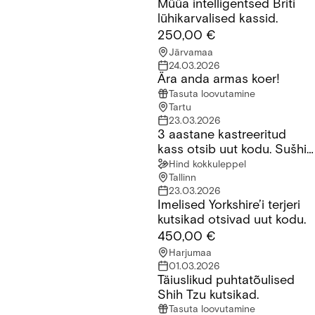
Müüa intelligentsed Briti
Müüa intelligentsed Briti lühikarvalised kassid.
lühikarvalised kassid.
250,00 €
Järvamaa
24.03.2026
Ära anda armas koer!
Ära anda armas koer!
Tasuta loovutamine
Tartu
23.03.2026
3 aastane kastreeritud
3 aastane kastreeritud kass otsib uut kodu. Sušhi nimi millele 
kass otsib uut kodu. Sušhi
nimi millele ta reageerib
Hind kokkuleppel
Tallinn
23.03.2026
Imelised Yorkshire’i terjeri
Imelised Yorkshire’i terjeri kutsikad otsivad uut kodu.
kutsikad otsivad uut kodu.
450,00 €
Harjumaa
01.03.2026
Täiuslikud puhtatõulised
Täiuslikud puhtatõulised Shih Tzu kutsikad.
Shih Tzu kutsikad.
Tasuta loovutamine