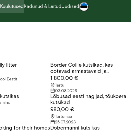
Kuulutused
Kadunud & Leitud
Uudised
y litter
Border Collie kutsikad, kes
litter
Border Collie kutsikad, kes ootavad a
ootavad armastavaid ja
vastutustundlikke peresid.
1 800,00 €
ool Eestit
Tartu
03.08.2026
kutsikas
Lõbusad eesti hagijad, tõukoera
utsikas
Lõbusad eesti hagijad, tõukoera kutsi
kutsikad
tamine
980,00 €
Tartumaa
25.07.2026
ooking for their homes
Dobermanni kutsikas
oking for their homes
Dobermanni kutsikas