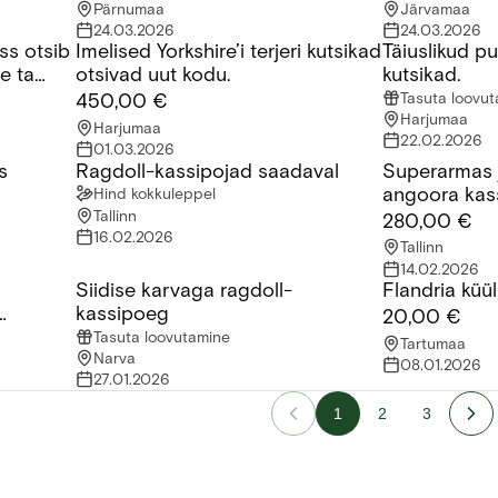
Pärnumaa
Järvamaa
24.03.2026
24.03.2026
ss otsib
Imelised Yorkshire’i terjeri kutsikad
Täiuslikud p
tsib uut kodu. Sušhi nimi millele ta reageerib
Imelised Yorkshire’i terjeri kutsikad otsivad uut kodu.
Täiuslikud puh
le ta
otsivad uut kodu.
kutsikad.
Tasuta loovu
450,00 €
Harjumaa
Harjumaa
22.02.2026
01.03.2026
s
Ragdoll-kassipojad saadaval
Superarmas 
Ragdoll-kassipojad saadaval
Superarmas ja
angoora kas
Hind kokkuleppel
Tallinn
280,00 €
16.02.2026
Tallinn
14.02.2026
Siidise karvaga ragdoll-
Flandria küül
karvalised kassipojad saadaval!
Siidise karvaga ragdoll-kassipoeg
Flandria küüli
kassipoeg
20,00 €
Tasuta loovutamine
Tartumaa
Narva
08.01.2026
27.01.2026
1
2
3