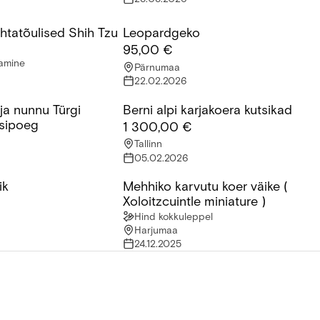
uhtatõulised Shih Tzu
Leopardgeko
tatõulised Shih Tzu kutsikad.
Leopardgeko
95,00 €
tamine
Pärnumaa
22.02.2026
ja nunnu Türgi
Berni alpi karjakoera kutsikad
 nunnu Türgi angoora kassipoeg
Berni alpi karjakoera kutsikad
sipoeg
1 300,00 €
Tallinn
05.02.2026
ik
Mehhiko karvutu koer väike (
k
Mehhiko karvutu koer väike ( Xoloitzcu
Xoloitzcuintle miniature )
Hind kokkuleppel
Harjumaa
24.12.2025