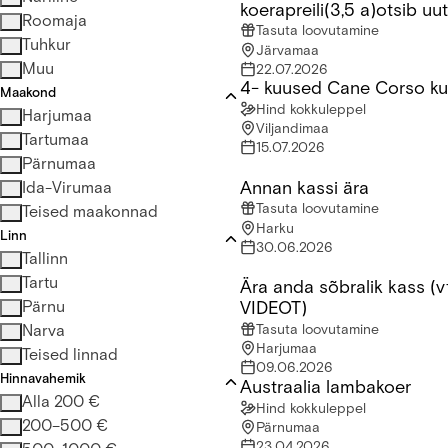
koerapreili(3,5 a)otsib uu
Roomaja
Tasuta loovutamine
Tuhkur
Järvamaa
Muu
22.07.2026
4- kuused Cane Corso ku
4- kuused Cane Corso kutsi
Maakond
Hind kokkuleppel
Harjumaa
Viljandimaa
Tartumaa
15.07.2026
Pärnumaa
Annan kassi ära
Annan kassi ära
Ida-Virumaa
Tasuta loovutamine
Teised maakonnad
Harku
Linn
30.06.2026
Tallinn
Tartu
Ära anda sõbralik kass (v
Ära anda sõbralik kass (vt 
Pärnu
VIDEOT)
Narva
Tasuta loovutamine
Harjumaa
Teised linnad
09.06.2026
Hinnavahemik
Austraalia lambakoer
Austraalia lambakoer
Alla 200 €
Hind kokkuleppel
200–500 €
Pärnumaa
23.04.2026