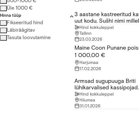
500–1000 €
Üle 1000 €
3 aastane kastreeritud ka
3 aastane kastreeritud kass o
Hinna tüüp
uut kodu. Sušhi nimi mille
Fikseeritud hind
reageerib
Hind kokkuleppel
Läbiräägitav
Tallinn
Tasuta loovutamine
23.03.2026
Maine Coon Punane pois
Maine Coon Punane poiss
1 000,00 €
Harjumaa
17.02.2026
Armsad sugupuuga Briti
Armsad sugupuuga Briti lühi
lühikarvalised kassipojad
saadaval!
Hind kokkuleppel
Hiiumaa
31.01.2026