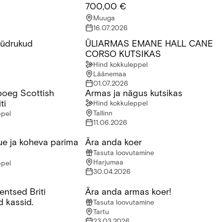
700,00 €
Muuga
16.07.2026
 tüdrukud
ÜLIARMAS EMANE HALL CANE
üdrukud
ÜLIARMAS EMANE HALL CANE CORS
CORSO KUTSIKAS
Hind kokkuleppel
Läänemaa
01.07.2026
oeg Scottish
Armas ja nägus kutsikas
 Scottish Straight + Briti
Armas ja nägus kutsikas
ti
Hind kokkuleppel
Tallinn
ppel
11.06.2026
ue ja koheva parima
Ära anda koer
 ja koheva parima sõbraga!
Ära anda koer
Tasuta loovutamine
Harjumaa
ppel
30.04.2026
entsed Briti
Ära anda armas koer!
tsed Briti lühikarvalised kassid.
Ära anda armas koer!
d kassid.
Tasuta loovutamine
Tartu
23.03.2026