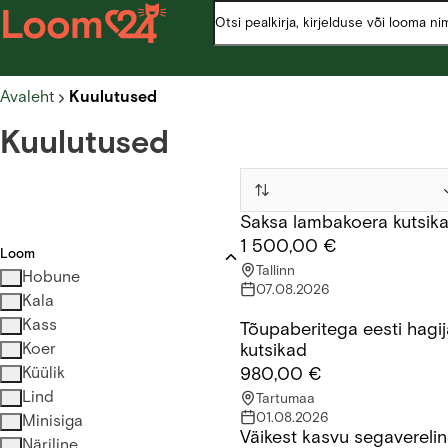
Avaleht
Kuulutused
Kuulutused
Saksa lambakoera kutsik
Saksa lambakoera kutsikas
1 500,00 €
Loom
Tallinn
Hobune
07.08.2026
Kala
Kass
Tõupaberitega eesti hagij
Tõupaberitega eesti hagijate
Koer
kutsikad
Küülik
980,00 €
Lind
Tartumaa
01.08.2026
Minisiga
Väikest kasvu segavereli
Väikest kasvu segavereline k
Näriline