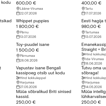
t kodu
600,00 €
400,00 €
Lääne-Virumaa
Tartu
22.07.2026
17.07.2026
tsikad
Whippet puppies
Eesti hagija
kad
Whippet puppies
Eesti hagija t
1 800,00 €
980,00 €
Pärnu
Tartumaa
13.07.2026
13.07.2026
Toy-puudel isane
Emanekassip
Toy-puudel isane
Emanekassipoeg
Straight + Bri
1 500,00 €
Hind kokkule
Pärnumaa
Ida-Virumaa
28.06.2026
18.06.2026
t
Vapustav isane Bengali
Tutvu oma u
VIDEOT)
Vapustav isane Bengali kassipoeg otsib uut kodu
Tutvu oma uue
kassipoeg otsib uut kodu
sõbraga!
Hind kokkuleppel
Hind kokkule
Harjumaa
Harjumaa
27.05.2026
14.05.2026
Müüa sõbralikud Briti sinised
Müüa intellig
Müüa sõbralikud Briti sinised kassid.
Müüa intelligen
kassid.
lühikarvalise
250,00 €
250,00 €