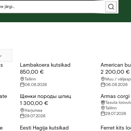
as
Lambakoera kutsikad
American bull
Lambakoera kutsikad
American bully 
850,00 €
2 200,00 €
Tallinn
Muu / väljasp
06.08.2026
06.08.2026
ate
Щенки породы шпиц
Armas corgi 
 kutsikad
Щенки породы шпиц
Armas corgi k
Tasuta loovu
1 300,00 €
Tallinn
Harjumaa
29.07.2026
29.07.2026
ne
Eesti Hagija kutsikad
Ferret kits l
oerapreili(3,5 a)otsib uut kodu
Eesti Hagija kutsikad
Ferret kits lo