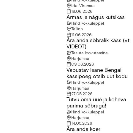
Hind kokkuleppel
Ida-Virumaa
18.06.2026
Armas ja nägus kutsikas
Armas ja nägus kutsikas
Hind kokkuleppel
Tallinn
11.06.2026
Ära anda sõbralik kass (vt
Ära anda sõbralik kass (vt VIDEOT)
VIDEOT)
Tasuta loovutamine
Harjumaa
09.06.2026
Vapustav isane Bengali
Vapustav isane Bengali kassipoeg otsib uut kodu
kassipoeg otsib uut kodu
Hind kokkuleppel
Harjumaa
27.05.2026
Tutvu oma uue ja koheva
Tutvu oma uue ja koheva parima sõbraga!
parima sõbraga!
Hind kokkuleppel
Harjumaa
14.05.2026
Ära anda koer
Ära anda koer