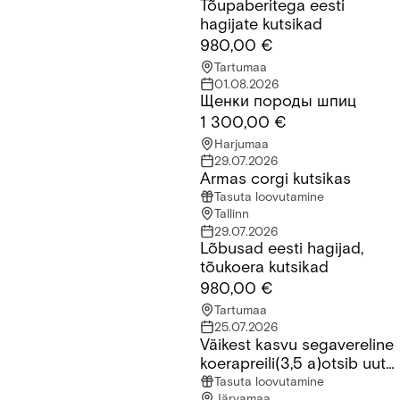
Tõupaberitega eesti
Tõupaberitega eesti hagijate kutsikad
hagijate kutsikad
980,00 €
Tartumaa
01.08.2026
Щенки породы шпиц
Щенки породы шпиц
1 300,00 €
Harjumaa
29.07.2026
Armas corgi kutsikas
Armas corgi kutsikas
Tasuta loovutamine
Tallinn
29.07.2026
Lõbusad eesti hagijad,
Lõbusad eesti hagijad, tõukoera kutsikad
tõukoera kutsikad
980,00 €
Tartumaa
25.07.2026
Väikest kasvu segavereline
Väikest kasvu segavereline koerapreili(3,5 a)otsib uut kodu
koerapreili(3,5 a)otsib uut
kodu
Tasuta loovutamine
Järvamaa