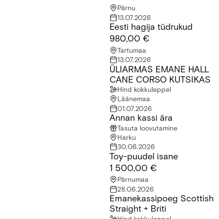
Pärnu
13.07.2026
Eesti hagija tüdrukud
Eesti hagija tüdrukud
980,00 €
Tartumaa
13.07.2026
ÜLIARMAS EMANE HALL
ÜLIARMAS EMANE HALL CANE CORSO KUTSIKAS
CANE CORSO KUTSIKAS
Hind kokkuleppel
Läänemaa
01.07.2026
Annan kassi ära
Annan kassi ära
Tasuta loovutamine
Harku
30.06.2026
Toy-puudel isane
Toy-puudel isane
1 500,00 €
Pärnumaa
28.06.2026
Emanekassipoeg Scottish
Emanekassipoeg Scottish Straight + Briti
Straight + Briti