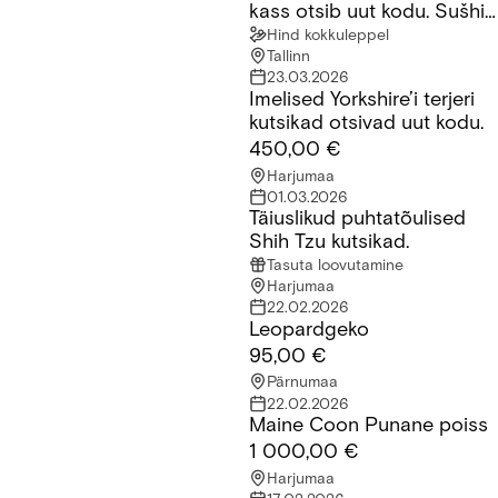
kass otsib uut kodu. Sušhi
nimi millele ta reageerib
Hind kokkuleppel
Tallinn
23.03.2026
Imelised Yorkshire’i terjeri
Imelised Yorkshire’i terjeri kutsikad otsivad uut kodu.
kutsikad otsivad uut kodu.
450,00 €
Harjumaa
01.03.2026
Täiuslikud puhtatõulised
Täiuslikud puhtatõulised Shih Tzu kutsikad.
Shih Tzu kutsikad.
Tasuta loovutamine
Harjumaa
22.02.2026
Leopardgeko
Leopardgeko
95,00 €
Pärnumaa
22.02.2026
Maine Coon Punane poiss
Maine Coon Punane poiss
1 000,00 €
Harjumaa