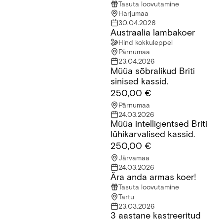
Tasuta loovutamine
Harjumaa
30.04.2026
Austraalia lambakoer
Austraalia lambakoer
Hind kokkuleppel
Pärnumaa
23.04.2026
Müüa sõbralikud Briti
Müüa sõbralikud Briti sinised kassid.
sinised kassid.
250,00 €
Pärnumaa
24.03.2026
Müüa intelligentsed Briti
Müüa intelligentsed Briti lühikarvalised kassid.
lühikarvalised kassid.
250,00 €
Järvamaa
24.03.2026
Ära anda armas koer!
Ära anda armas koer!
Tasuta loovutamine
Tartu
23.03.2026
3 aastane kastreeritud
3 aastane kastreeritud kass otsib uut kodu. Sušhi nimi millele 