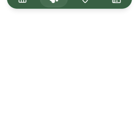
Tagasi üles
Kuulutused
Kadunud & Leitud
Uudised
Müü Loom24-s