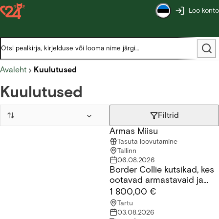
Loo konto
Avaleht
Kuulutused
Kuulutused
Filtrid
Armas Miisu
Armas Miisu
Tasuta loovutamine
Tallinn
06.08.2026
Border Collie kutsikad, kes
Border Collie kutsikad, kes ootavad armastavaid ja vastutustu
ootavad armastavaid ja
vastutustundlikke peresid.
1 800,00 €
Tartu
03.08.2026