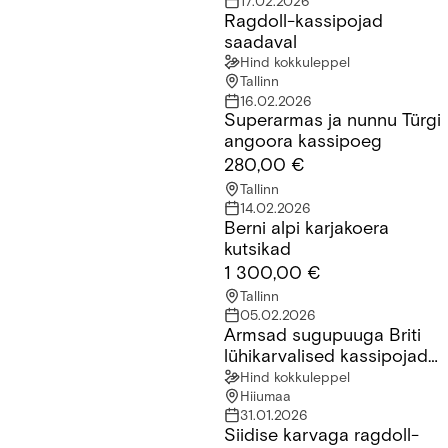
17.02.2026
Ragdoll-kassipojad
Ragdoll-kassipojad saadaval
saadaval
Hind kokkuleppel
Tallinn
16.02.2026
Superarmas ja nunnu Türgi
Superarmas ja nunnu Türgi angoora kassipoeg
angoora kassipoeg
280,00 €
Tallinn
14.02.2026
Berni alpi karjakoera
Berni alpi karjakoera kutsikad
kutsikad
1 300,00 €
Tallinn
05.02.2026
Armsad sugupuuga Briti
Armsad sugupuuga Briti lühikarvalised kassipojad saadaval!
lühikarvalised kassipojad
saadaval!
Hind kokkuleppel
Hiiumaa
31.01.2026
Siidise karvaga ragdoll-
Siidise karvaga ragdoll-kassipoeg