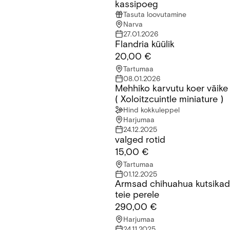
kassipoeg
Tasuta loovutamine
Narva
27.01.2026
Flandria küülik
Flandria küülik
20,00 €
Tartumaa
08.01.2026
Mehhiko karvutu koer väike
Mehhiko karvutu koer väike ( Xoloitzcuintle miniature )
( Xoloitzcuintle miniature )
Hind kokkuleppel
Harjumaa
24.12.2025
valged rotid
valged rotid
15,00 €
Tartumaa
01.12.2025
Armsad chihuahua kutsikad
Armsad chihuahua kutsikad teie perele
teie perele
290,00 €
Harjumaa
24.11.2025