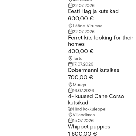
22.07.2026
Eesti Hagija kutsikad
Eesti Hagija kutsikad
600,00 €
Lääne-Virumaa
22.07.2026
Ferret kits looking for their
Ferret kits looking for their homes
homes
400,00 €
Tartu
17.07.2026
Dobermanni kutsikas
Dobermanni kutsikas
700,00 €
Muuga
16.07.2026
4- kuused Cane Corso
4- kuused Cane Corso kutsikad
kutsikad
Hind kokkuleppel
Viljandimaa
15.07.2026
Whippet puppies
Whippet puppies
1 800,00 €