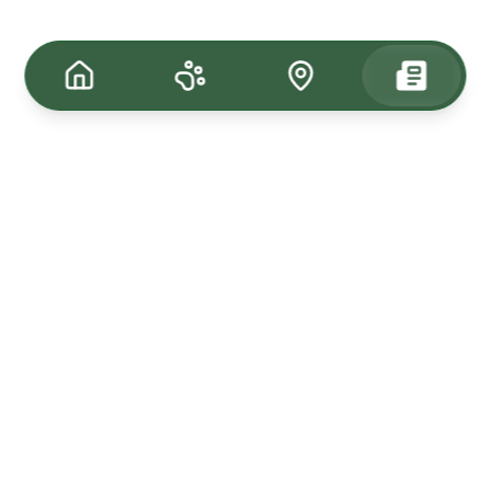
Tagasi üles
Kuulutused
Kadunud & Leitud