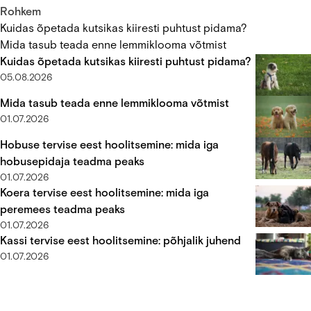
Sangeri Instituudi teadlase Louise van der Weydeni juhitud
Rohkem
uuringus analüüsiti ligi 500 vähihaige kodukassi DNA-d ning
Kuidas õpetada kutsikas kiiresti puhtust pidama?
avastati mitmeid geneetilisi mustreid, mis sarnanevad
Mida tasub teada enne lemmiklooma võtmist
märkimisväärselt inimeste kasvajatele.
Kuidas õpetada kutsikas kiiresti puhtust pidama?
05.08.2026
Mida tasub teada enne lemmiklooma võtmist
01.07.2026
Hobuse tervise eest hoolitsemine: mida iga
hobusepidaja teadma peaks
01.07.2026
Koera tervise eest hoolitsemine: mida iga
peremees teadma peaks
01.07.2026
Kassi tervise eest hoolitsemine: põhjalik juhend
01.07.2026