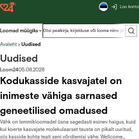
Loo konto
Loomad müügiks
Avaleht
Uudised
Uudised
Loom24
05.08.2026
Kodukasside kasvajatel on
inimeste vähiga sarnased
geneetilised omadused
Vähk on lemmikloomadel üsna sagedasti esinev haigus, kuid
kui koerte kasvajate molekulaarset tausta on pikalt uuritud,
siis kasside kohta teati seni võrdlemisi vähe. Wellcome