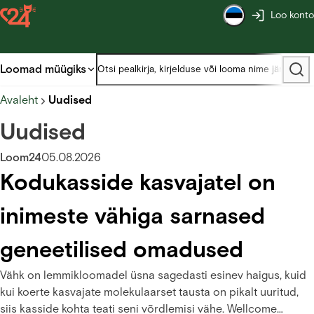
Loo konto
Loomad müügiks
Avaleht
Uudised
Uudised
Loom24
05.08.2026
Kodukasside kasvajatel on
inimeste vähiga sarnased
geneetilised omadused
Vähk on lemmikloomadel üsna sagedasti esinev haigus, kuid
kui koerte kasvajate molekulaarset tausta on pikalt uuritud,
siis kasside kohta teati seni võrdlemisi vähe. Wellcome