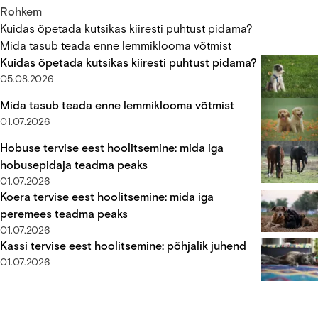
Sangeri Instituudi teadlase Louise van der Weydeni juhitud
Rohkem
uuringus analüüsiti ligi 500 vähihaige kodukassi DNA-d ning
Kuidas õpetada kutsikas kiiresti puhtust pidama?
avastati mitmeid geneetilisi mustreid, mis sarnanevad
Mida tasub teada enne lemmiklooma võtmist
märkimisväärselt inimeste kasvajatele.
Kuidas õpetada kutsikas kiiresti puhtust pidama?
05.08.2026
Mida tasub teada enne lemmiklooma võtmist
01.07.2026
Hobuse tervise eest hoolitsemine: mida iga
hobusepidaja teadma peaks
01.07.2026
Koera tervise eest hoolitsemine: mida iga
peremees teadma peaks
01.07.2026
Kassi tervise eest hoolitsemine: põhjalik juhend
01.07.2026