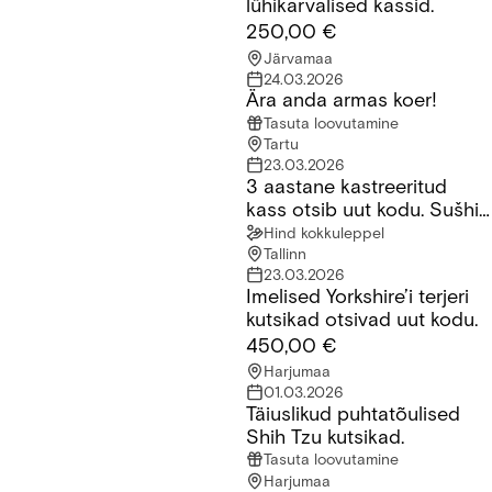
lühikarvalised kassid.
250,00 €
Järvamaa
24.03.2026
Ära anda armas koer!
Ära anda armas koer!
Tasuta loovutamine
Tartu
23.03.2026
3 aastane kastreeritud
3 aastane kastreeritud kass otsib uut kodu. Sušhi nimi millele 
kass otsib uut kodu. Sušhi
nimi millele ta reageerib
Hind kokkuleppel
Tallinn
23.03.2026
Imelised Yorkshire’i terjeri
Imelised Yorkshire’i terjeri kutsikad otsivad uut kodu.
kutsikad otsivad uut kodu.
450,00 €
Harjumaa
01.03.2026
Täiuslikud puhtatõulised
Täiuslikud puhtatõulised Shih Tzu kutsikad.
Shih Tzu kutsikad.
Tasuta loovutamine
Harjumaa