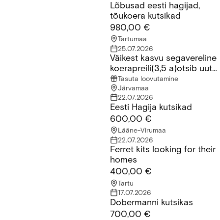
Lõbusad eesti hagijad,
Lõbusad eesti hagijad, tõukoera kutsikad
tõukoera kutsikad
980,00 €
Tartumaa
25.07.2026
Väikest kasvu segavereline
Väikest kasvu segavereline koerapreili(3,5 a)otsib uut kodu
koerapreili(3,5 a)otsib uut
kodu
Tasuta loovutamine
Järvamaa
22.07.2026
Eesti Hagija kutsikad
Eesti Hagija kutsikad
600,00 €
Lääne-Virumaa
22.07.2026
Ferret kits looking for their
Ferret kits looking for their homes
homes
400,00 €
Tartu
17.07.2026
Dobermanni kutsikas
Dobermanni kutsikas
700,00 €