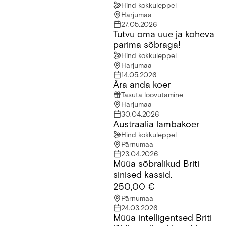
Hind kokkuleppel
Harjumaa
27.05.2026
Tutvu oma uue ja koheva
Tutvu oma uue ja koheva parima sõbraga!
parima sõbraga!
Hind kokkuleppel
Harjumaa
14.05.2026
Ära anda koer
Ära anda koer
Tasuta loovutamine
Harjumaa
30.04.2026
Austraalia lambakoer
Austraalia lambakoer
Hind kokkuleppel
Pärnumaa
23.04.2026
Müüa sõbralikud Briti
Müüa sõbralikud Briti sinised kassid.
sinised kassid.
250,00 €
Pärnumaa
24.03.2026
Müüa intelligentsed Briti
Müüa intelligentsed Briti lühikarvalised kassid.