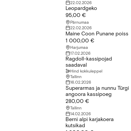
22.02.2026
Leopardgeko
Leopardgeko
95,00 €
Pärnumaa
22.02.2026
Maine Coon Punane poiss
Maine Coon Punane poiss
1 000,00 €
Harjumaa
17.02.2026
Ragdoll-kassipojad
Ragdoll-kassipojad saadaval
saadaval
Hind kokkuleppel
Tallinn
16.02.2026
Superarmas ja nunnu Türgi
Superarmas ja nunnu Türgi angoora kassipoeg
angoora kassipoeg
280,00 €
Tallinn
14.02.2026
Berni alpi karjakoera
Berni alpi karjakoera kutsikad
kutsikad