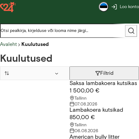
Loo konto
Avaleht
Kuulutused
Kuulutused
Filtrid
Saksa lambakoera kutsikas
Saksa lambakoera kutsikas
1 500,00 €
Tallinn
07.08.2026
Lambakoera kutsikad
Lambakoera kutsikad
850,00 €
Tallinn
06.08.2026
American bully litter
American bully litter