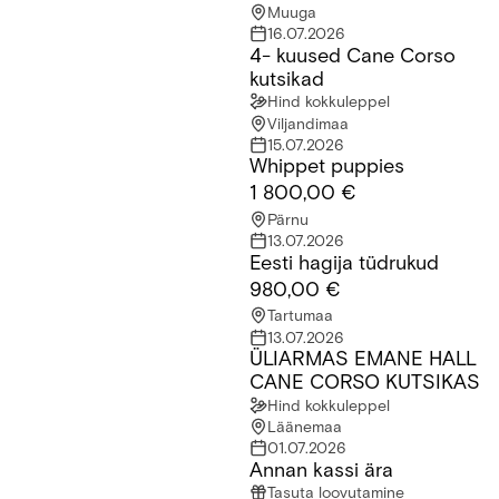
Muuga
16.07.2026
4- kuused Cane Corso
4- kuused Cane Corso kutsikad
kutsikad
Hind kokkuleppel
Viljandimaa
15.07.2026
Whippet puppies
Whippet puppies
1 800,00 €
Pärnu
13.07.2026
Eesti hagija tüdrukud
Eesti hagija tüdrukud
980,00 €
Tartumaa
13.07.2026
ÜLIARMAS EMANE HALL
ÜLIARMAS EMANE HALL CANE CORSO KUTSIKAS
CANE CORSO KUTSIKAS
Hind kokkuleppel
Läänemaa
01.07.2026
Annan kassi ära
Annan kassi ära
Tasuta loovutamine