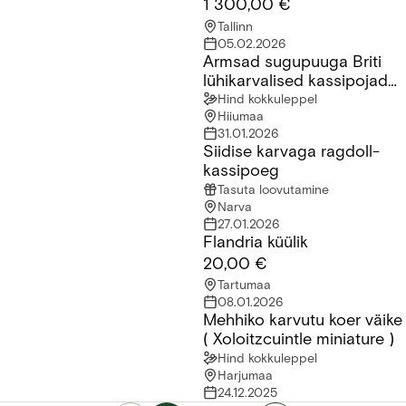
1 300,00 €
Tallinn
05.02.2026
Armsad sugupuuga Briti
Armsad sugupuuga Briti lühikarvalised kassipojad saadaval!
lühikarvalised kassipojad
saadaval!
Hind kokkuleppel
Hiiumaa
31.01.2026
Siidise karvaga ragdoll-
Siidise karvaga ragdoll-kassipoeg
kassipoeg
Tasuta loovutamine
Narva
27.01.2026
Flandria küülik
Flandria küülik
20,00 €
Tartumaa
08.01.2026
Mehhiko karvutu koer väike
Mehhiko karvutu koer väike ( Xoloitzcuintle miniature )
( Xoloitzcuintle miniature )
Hind kokkuleppel
Harjumaa
24.12.2025