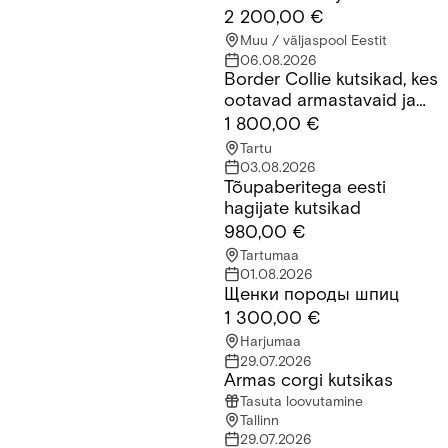
2 200,00 €
Muu / väljaspool Eestit
06.08.2026
Border Collie kutsikad, kes
Border Collie kutsikad, kes ootavad armastavaid ja vastutustu
ootavad armastavaid ja
vastutustundlikke peresid.
1 800,00 €
Tartu
03.08.2026
Tõupaberitega eesti
Tõupaberitega eesti hagijate kutsikad
hagijate kutsikad
980,00 €
Tartumaa
01.08.2026
Щенки породы шпиц
Щенки породы шпиц
1 300,00 €
Harjumaa
29.07.2026
Armas corgi kutsikas
Armas corgi kutsikas
Tasuta loovutamine
Tallinn
29.07.2026