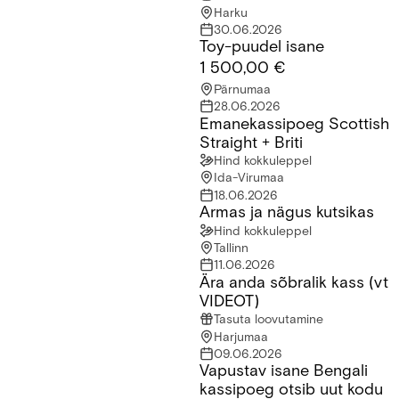
Harku
30.06.2026
Toy-puudel isane
Toy-puudel isane
1 500,00 €
Pärnumaa
28.06.2026
Emanekassipoeg Scottish
Emanekassipoeg Scottish Straight + Briti
Straight + Briti
Hind kokkuleppel
Ida-Virumaa
18.06.2026
Armas ja nägus kutsikas
Armas ja nägus kutsikas
Hind kokkuleppel
Tallinn
11.06.2026
Ära anda sõbralik kass (vt
Ära anda sõbralik kass (vt VIDEOT)
VIDEOT)
Tasuta loovutamine
Harjumaa
09.06.2026
Vapustav isane Bengali
Vapustav isane Bengali kassipoeg otsib uut kodu
kassipoeg otsib uut kodu