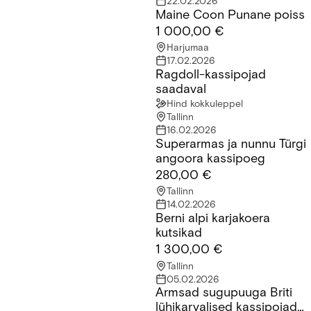
22.02.2026
Maine Coon Punane poiss
Maine Coon Punane poiss
1 000,00 €
Harjumaa
17.02.2026
Ragdoll-kassipojad
Ragdoll-kassipojad saadaval
saadaval
Hind kokkuleppel
Tallinn
16.02.2026
Superarmas ja nunnu Türgi
Superarmas ja nunnu Türgi angoora kassipoeg
angoora kassipoeg
280,00 €
Tallinn
14.02.2026
Berni alpi karjakoera
Berni alpi karjakoera kutsikad
kutsikad
1 300,00 €
Tallinn
05.02.2026
Armsad sugupuuga Briti
Armsad sugupuuga Briti lühikarvalised kassipojad saadaval!
lühikarvalised kassipojad