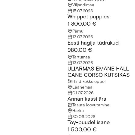
Viljandimaa
15.07.2026
Whippet puppies
Whippet puppies
1 800,00 €
Pärnu
13.07.2026
Eesti hagija tüdrukud
Eesti hagija tüdrukud
980,00 €
Tartumaa
13.07.2026
ÜLIARMAS EMANE HALL
ÜLIARMAS EMANE HALL CANE CORSO KUTSIKAS
CANE CORSO KUTSIKAS
Hind kokkuleppel
Läänemaa
01.07.2026
Annan kassi ära
Annan kassi ära
Tasuta loovutamine
Harku
30.06.2026
Toy-puudel isane
Toy-puudel isane
1 500,00 €