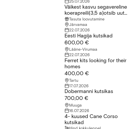
25.07.2026
Väikest kasvu segavereline
Väikest kasvu segavereline koerapreili(3,5 a)otsib uut kodu
koerapreili(3,5 a)otsib uut
kodu
Tasuta loovutamine
Järvamaa
22.07.2026
Eesti Hagija kutsikad
Eesti Hagija kutsikad
600,00 €
Lääne-Virumaa
22.07.2026
Ferret kits looking for their
Ferret kits looking for their homes
homes
400,00 €
Tartu
17.07.2026
Dobermanni kutsikas
Dobermanni kutsikas
700,00 €
Muuga
16.07.2026
4- kuused Cane Corso
4- kuused Cane Corso kutsikad
kutsikad
Hind kokkuleppel