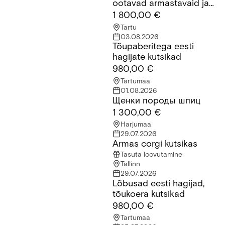
ootavad armastavaid ja
vastutustundlikke peresid.
1 800,00 €
Tartu
03.08.2026
Tõupaberitega eesti
Tõupaberitega eesti hagijate kutsikad
hagijate kutsikad
980,00 €
Tartumaa
01.08.2026
Щенки породы шпиц
Щенки породы шпиц
1 300,00 €
Harjumaa
29.07.2026
Armas corgi kutsikas
Armas corgi kutsikas
Tasuta loovutamine
Tallinn
29.07.2026
Lõbusad eesti hagijad,
Lõbusad eesti hagijad, tõukoera kutsikad
tõukoera kutsikad
980,00 €
Tartumaa