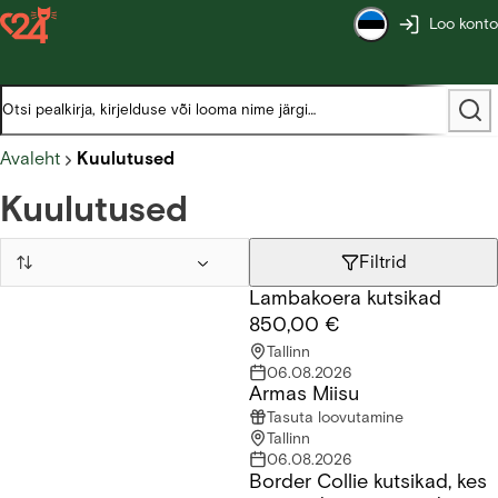
Loo konto
Avaleht
Kuulutused
Kuulutused
Filtrid
Lambakoera kutsikad
Lambakoera kutsikad
850,00 €
Tallinn
06.08.2026
Armas Miisu
Armas Miisu
Tasuta loovutamine
Tallinn
06.08.2026
Border Collie kutsikad, kes
Border Collie kutsikad, kes ootavad armastavaid ja vastutustu