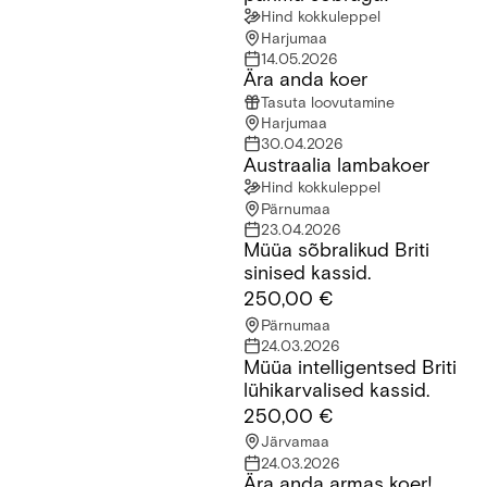
Hind kokkuleppel
Harjumaa
14.05.2026
Ära anda koer
Ära anda koer
Tasuta loovutamine
Harjumaa
30.04.2026
Austraalia lambakoer
Austraalia lambakoer
Hind kokkuleppel
Pärnumaa
23.04.2026
Müüa sõbralikud Briti
Müüa sõbralikud Briti sinised kassid.
sinised kassid.
250,00 €
Pärnumaa
24.03.2026
Müüa intelligentsed Briti
Müüa intelligentsed Briti lühikarvalised kassid.
lühikarvalised kassid.
250,00 €
Järvamaa
24.03.2026
Ära anda armas koer!
Ära anda armas koer!