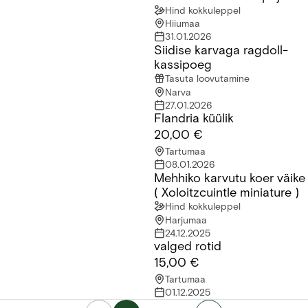
saadaval!
Hind kokkuleppel
Hiiumaa
31.01.2026
Siidise karvaga ragdoll-
Siidise karvaga ragdoll-kassipoeg
kassipoeg
Tasuta loovutamine
Narva
27.01.2026
Flandria küülik
Flandria küülik
20,00 €
Tartumaa
08.01.2026
Mehhiko karvutu koer väike
Mehhiko karvutu koer väike ( Xoloitzcuintle miniature )
( Xoloitzcuintle miniature )
Hind kokkuleppel
Harjumaa
24.12.2025
valged rotid
valged rotid
15,00 €
Tartumaa
01.12.2025