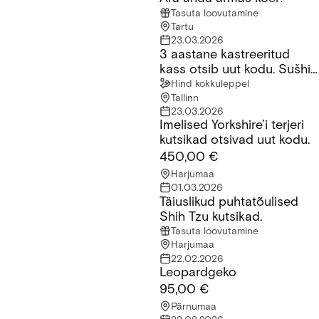
Tasuta loovutamine
Tartu
23.03.2026
3 aastane kastreeritud
3 aastane kastreeritud kass otsib uut kodu. Sušhi nimi millele 
kass otsib uut kodu. Sušhi
nimi millele ta reageerib
Hind kokkuleppel
Tallinn
23.03.2026
Imelised Yorkshire’i terjeri
Imelised Yorkshire’i terjeri kutsikad otsivad uut kodu.
kutsikad otsivad uut kodu.
450,00 €
Harjumaa
01.03.2026
Täiuslikud puhtatõulised
Täiuslikud puhtatõulised Shih Tzu kutsikad.
Shih Tzu kutsikad.
Tasuta loovutamine
Harjumaa
22.02.2026
Leopardgeko
Leopardgeko
95,00 €
Pärnumaa