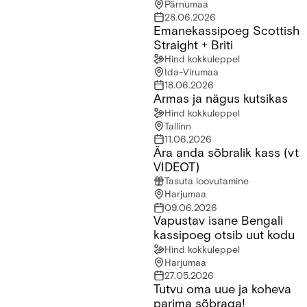
Pärnumaa
28.06.2026
Emanekassipoeg Scottish
Emanekassipoeg Scottish Straight + Briti
Straight + Briti
Hind kokkuleppel
Ida-Virumaa
18.06.2026
Armas ja nägus kutsikas
Armas ja nägus kutsikas
Hind kokkuleppel
Tallinn
11.06.2026
Ära anda sõbralik kass (vt
Ära anda sõbralik kass (vt VIDEOT)
VIDEOT)
Tasuta loovutamine
Harjumaa
09.06.2026
Vapustav isane Bengali
Vapustav isane Bengali kassipoeg otsib uut kodu
kassipoeg otsib uut kodu
Hind kokkuleppel
Harjumaa
27.05.2026
Tutvu oma uue ja koheva
Tutvu oma uue ja koheva parima sõbraga!
parima sõbraga!