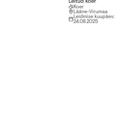
Leitud koer
Leitud koer
Koer
Lääne-Virumaa
Leidmise kuupäev
:
24.08.2025