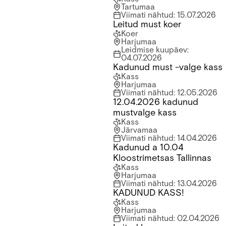
Tartumaa
Viimati nähtud
:
15.07.2026
Leitud must koer
Leitud must koer
Koer
Harjumaa
Leidmise kuupäev
:
04.07.2026
Kadunud must -valge kass
Kadunud must -valge kass
Kass
Harjumaa
Viimati nähtud
:
12.05.2026
12.04.2026 kadunud
12.04.2026 kadunud mustvalge kass
mustvalge kass
Kass
Järvamaa
Viimati nähtud
:
14.04.2026
Kadunud a 10.04
Kadunud a 10.04 Kloostrimetsas Tallinnas
Kloostrimetsas Tallinnas
Kass
Harjumaa
Viimati nähtud
:
13.04.2026
KADUNUD KASS!
KADUNUD KASS!
Kass
Harjumaa
Viimati nähtud
:
02.04.2026