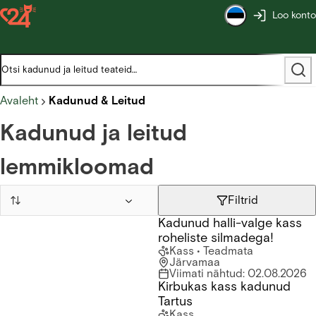
Loo konto
Avaleht
Kadunud & Leitud
Kadunud ja leitud
lemmikloomad
Filtrid
Kadunud halli-valge kass
Kadunud halli-valge kass roheliste silmadega!
roheliste silmadega!
Kass
• Teadmata
Järvamaa
Viimati nähtud
:
02.08.2026
Kirbukas kass kadunud
Kirbukas kass kadunud Tartus
Tartus
Kass