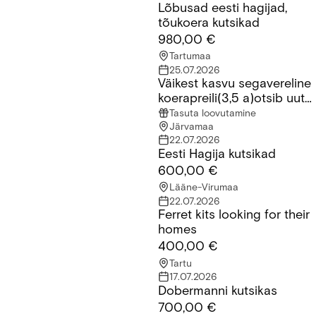
Lõbusad eesti hagijad,
Lõbusad eesti hagijad, tõukoera kutsikad
tõukoera kutsikad
980,00 €
Tartumaa
25.07.2026
Väikest kasvu segavereline
Väikest kasvu segavereline koerapreili(3,5 a)otsib uut kodu
koerapreili(3,5 a)otsib uut
kodu
Tasuta loovutamine
Järvamaa
22.07.2026
Eesti Hagija kutsikad
Eesti Hagija kutsikad
600,00 €
Lääne-Virumaa
22.07.2026
Ferret kits looking for their
Ferret kits looking for their homes
homes
400,00 €
Tartu
17.07.2026
Dobermanni kutsikas
Dobermanni kutsikas
700,00 €