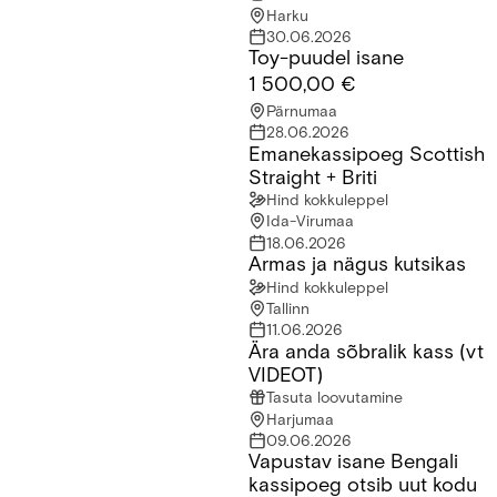
Harku
30.06.2026
Toy-puudel isane
Toy-puudel isane
1 500,00 €
Pärnumaa
28.06.2026
Emanekassipoeg Scottish
Emanekassipoeg Scottish Straight + Briti
Straight + Briti
Hind kokkuleppel
Ida-Virumaa
18.06.2026
Armas ja nägus kutsikas
Armas ja nägus kutsikas
Hind kokkuleppel
Tallinn
11.06.2026
Ära anda sõbralik kass (vt
Ära anda sõbralik kass (vt VIDEOT)
VIDEOT)
Tasuta loovutamine
Harjumaa
09.06.2026
Vapustav isane Bengali
Vapustav isane Bengali kassipoeg otsib uut kodu
kassipoeg otsib uut kodu