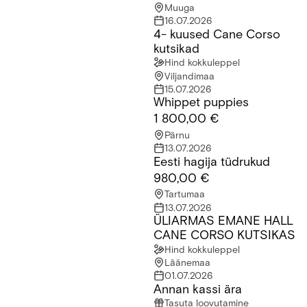
Muuga
16.07.2026
4- kuused Cane Corso
4- kuused Cane Corso kutsikad
kutsikad
Hind kokkuleppel
Viljandimaa
15.07.2026
Whippet puppies
Whippet puppies
1 800,00 €
Pärnu
13.07.2026
Eesti hagija tüdrukud
Eesti hagija tüdrukud
980,00 €
Tartumaa
13.07.2026
ÜLIARMAS EMANE HALL
ÜLIARMAS EMANE HALL CANE CORSO KUTSIKAS
CANE CORSO KUTSIKAS
Hind kokkuleppel
Läänemaa
01.07.2026
Annan kassi ära
Annan kassi ära
Tasuta loovutamine