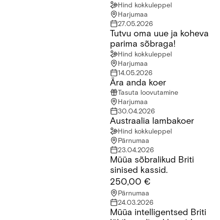
Hind kokkuleppel
Harjumaa
27.05.2026
Tutvu oma uue ja koheva
Tutvu oma uue ja koheva parima sõbraga!
parima sõbraga!
Hind kokkuleppel
Harjumaa
14.05.2026
Ära anda koer
Ära anda koer
Tasuta loovutamine
Harjumaa
30.04.2026
Austraalia lambakoer
Austraalia lambakoer
Hind kokkuleppel
Pärnumaa
23.04.2026
Müüa sõbralikud Briti
Müüa sõbralikud Briti sinised kassid.
sinised kassid.
250,00 €
Pärnumaa
24.03.2026
Müüa intelligentsed Briti
Müüa intelligentsed Briti lühikarvalised kassid.