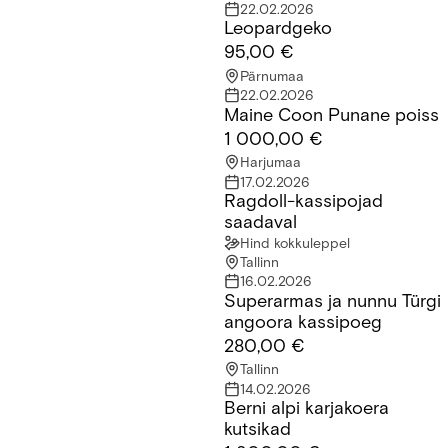
22.02.2026
Leopardgeko
Leopardgeko
95,00 €
Pärnumaa
22.02.2026
Maine Coon Punane poiss
Maine Coon Punane poiss
1 000,00 €
Harjumaa
17.02.2026
Ragdoll-kassipojad
Ragdoll-kassipojad saadaval
saadaval
Hind kokkuleppel
Tallinn
16.02.2026
Superarmas ja nunnu Türgi
Superarmas ja nunnu Türgi angoora kassipoeg
angoora kassipoeg
280,00 €
Tallinn
14.02.2026
Berni alpi karjakoera
Berni alpi karjakoera kutsikad
kutsikad