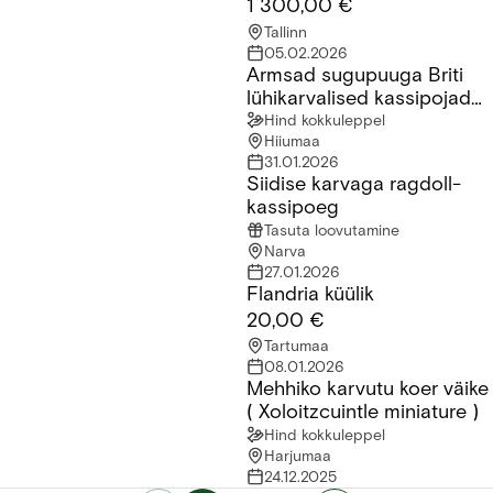
1 300,00 €
Tallinn
05.02.2026
Armsad sugupuuga Briti
Armsad sugupuuga Briti lühikarvalised kassipojad saadaval!
lühikarvalised kassipojad
saadaval!
Hind kokkuleppel
Hiiumaa
31.01.2026
Siidise karvaga ragdoll-
Siidise karvaga ragdoll-kassipoeg
kassipoeg
Tasuta loovutamine
Narva
27.01.2026
Flandria küülik
Flandria küülik
20,00 €
Tartumaa
08.01.2026
Mehhiko karvutu koer väike
Mehhiko karvutu koer väike ( Xoloitzcuintle miniature )
( Xoloitzcuintle miniature )
Hind kokkuleppel
Harjumaa
24.12.2025