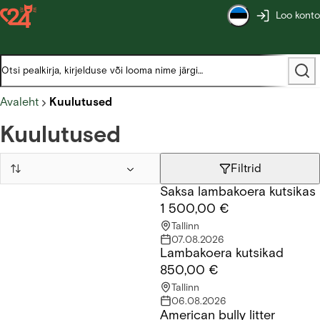
Loo konto
Avaleht
Kuulutused
Kuulutused
Filtrid
Saksa lambakoera kutsikas
Saksa lambakoera kutsikas
1 500,00 €
Tallinn
07.08.2026
Lambakoera kutsikad
Lambakoera kutsikad
850,00 €
Tallinn
06.08.2026
American bully litter
American bully litter