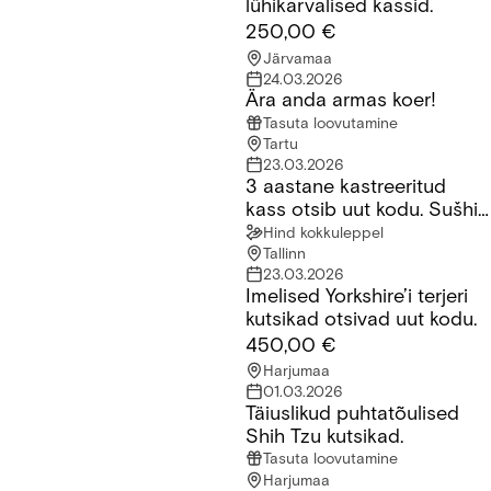
lühikarvalised kassid.
250,00 €
Järvamaa
24.03.2026
Ära anda armas koer!
Ära anda armas koer!
Tasuta loovutamine
Tartu
23.03.2026
3 aastane kastreeritud
3 aastane kastreeritud kass otsib uut kodu. Sušhi nimi millele 
kass otsib uut kodu. Sušhi
nimi millele ta reageerib
Hind kokkuleppel
Tallinn
23.03.2026
Imelised Yorkshire’i terjeri
Imelised Yorkshire’i terjeri kutsikad otsivad uut kodu.
kutsikad otsivad uut kodu.
450,00 €
Harjumaa
01.03.2026
Täiuslikud puhtatõulised
Täiuslikud puhtatõulised Shih Tzu kutsikad.
Shih Tzu kutsikad.
Tasuta loovutamine
Harjumaa