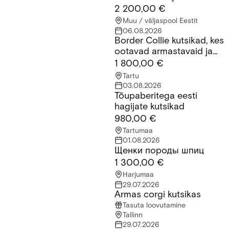
2 200,00 €
Muu / väljaspool Eestit
06.08.2026
Border Collie kutsikad, kes
Border Collie kutsikad, kes ootavad armastavaid ja vastutustu
ootavad armastavaid ja
vastutustundlikke peresid.
1 800,00 €
Tartu
03.08.2026
Tõupaberitega eesti
Tõupaberitega eesti hagijate kutsikad
hagijate kutsikad
980,00 €
Tartumaa
01.08.2026
Щенки породы шпиц
Щенки породы шпиц
1 300,00 €
Harjumaa
29.07.2026
Armas corgi kutsikas
Armas corgi kutsikas
Tasuta loovutamine
Tallinn
29.07.2026