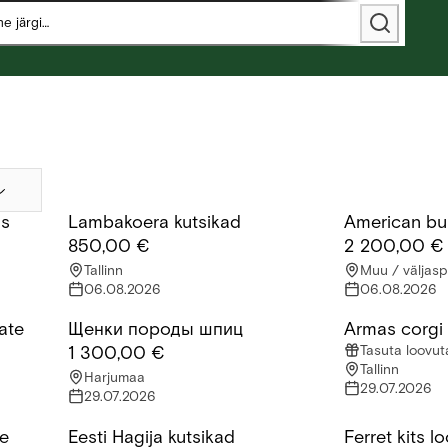
as
Lambakoera kutsikad
American bull
Lambakoera kutsikad
American bully 
850,00 €
2 200,00 €
Tallinn
Muu / väljasp
06.08.2026
06.08.2026
ate
Щенки породы шпиц
Armas corgi 
 kutsikad
Щенки породы шпиц
Armas corgi k
Tasuta loovu
1 300,00 €
Tallinn
Harjumaa
29.07.2026
29.07.2026
ne
Eesti Hagija kutsikad
Ferret kits l
oerapreili(3,5 a)otsib uut kodu
Eesti Hagija kutsikad
Ferret kits lo