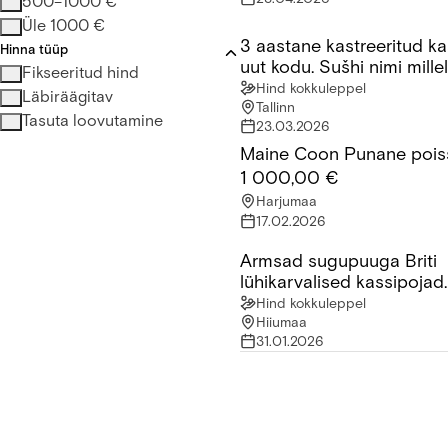
500–1000 €
Üle 1000 €
3 aastane kastreeritud ka
3 aastane kastreeritud kass o
Hinna tüüp
uut kodu. Sušhi nimi mille
Fikseeritud hind
reageerib
Hind kokkuleppel
Läbiräägitav
Tallinn
Tasuta loovutamine
23.03.2026
Maine Coon Punane pois
Maine Coon Punane poiss
1 000,00 €
Harjumaa
17.02.2026
Armsad sugupuuga Briti
Armsad sugupuuga Briti lühi
lühikarvalised kassipojad
saadaval!
Hind kokkuleppel
Hiiumaa
31.01.2026