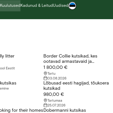
Kuulutused
Kadunud & Leitud
Uudised
y litter
Border Collie kutsikad, kes
litter
Border Collie kutsikad, kes ootavad a
ootavad armastavaid ja
vastutustundlikke peresid.
1 800,00 €
ool Eestit
Tartu
03.08.2026
kutsikas
Lõbusad eesti hagijad, tõukoera
utsikas
Lõbusad eesti hagijad, tõukoera kutsi
kutsikad
tamine
980,00 €
Tartumaa
25.07.2026
ooking for their homes
Dobermanni kutsikas
oking for their homes
Dobermanni kutsikas