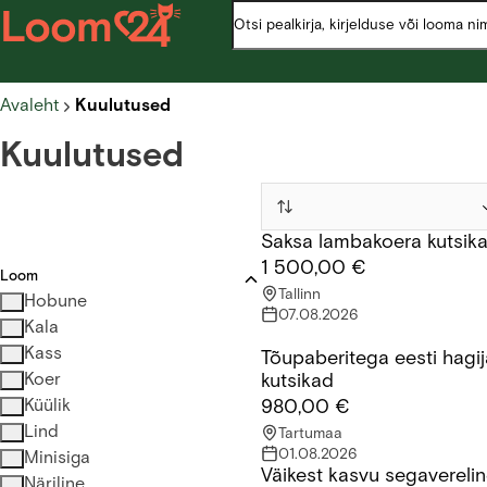
Avaleht
Kuulutused
Kuulutused
Saksa lambakoera kutsik
Saksa lambakoera kutsikas
1 500,00 €
Loom
Tallinn
Hobune
07.08.2026
Kala
Kass
Tõupaberitega eesti hagij
Tõupaberitega eesti hagijate
Koer
kutsikad
Küülik
980,00 €
Lind
Tartumaa
01.08.2026
Minisiga
Väikest kasvu segavereli
Väikest kasvu segavereline k
Näriline