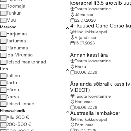
koerapreili(3,5 a)otsib uu
Roomaja
Tasuta loovutamine
Tuhkur
Järvamaa
Muu
22.07.2026
4- kuused Cane Corso ku
4- kuused Cane Corso kutsi
Maakond
Hind kokkuleppel
Harjumaa
Viljandimaa
Tartumaa
15.07.2026
Pärnumaa
Annan kassi ära
Annan kassi ära
Ida-Virumaa
Tasuta loovutamine
Teised maakonnad
Harku
Linn
30.06.2026
Tallinn
Tartu
Ära anda sõbralik kass (v
Ära anda sõbralik kass (vt 
Pärnu
VIDEOT)
Narva
Tasuta loovutamine
Harjumaa
Teised linnad
09.06.2026
Hinnavahemik
Austraalia lambakoer
Austraalia lambakoer
Alla 200 €
Hind kokkuleppel
200–500 €
Pärnumaa
23.04.2026