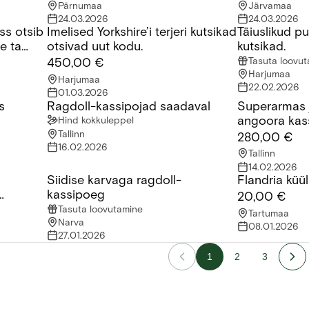
Pärnumaa
Järvamaa
24.03.2026
24.03.2026
ss otsib
Imelised Yorkshire’i terjeri kutsikad
Täiuslikud p
tsib uut kodu. Sušhi nimi millele ta reageerib
Imelised Yorkshire’i terjeri kutsikad otsivad uut kodu.
Täiuslikud puh
le ta
otsivad uut kodu.
kutsikad.
Tasuta loovu
450,00 €
Harjumaa
Harjumaa
22.02.2026
01.03.2026
s
Ragdoll-kassipojad saadaval
Superarmas 
Ragdoll-kassipojad saadaval
Superarmas ja
angoora kas
Hind kokkuleppel
Tallinn
280,00 €
16.02.2026
Tallinn
14.02.2026
Siidise karvaga ragdoll-
Flandria küül
karvalised kassipojad saadaval!
Siidise karvaga ragdoll-kassipoeg
Flandria küüli
kassipoeg
20,00 €
Tasuta loovutamine
Tartumaa
Narva
08.01.2026
27.01.2026
1
2
3