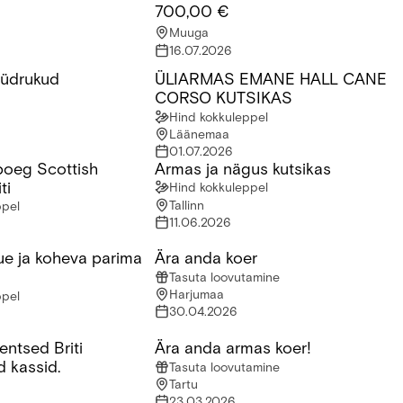
700,00 €
Muuga
16.07.2026
 tüdrukud
ÜLIARMAS EMANE HALL CANE
üdrukud
ÜLIARMAS EMANE HALL CANE CORS
CORSO KUTSIKAS
Hind kokkuleppel
Läänemaa
01.07.2026
oeg Scottish
Armas ja nägus kutsikas
 Scottish Straight + Briti
Armas ja nägus kutsikas
ti
Hind kokkuleppel
Tallinn
ppel
11.06.2026
ue ja koheva parima
Ära anda koer
 ja koheva parima sõbraga!
Ära anda koer
Tasuta loovutamine
Harjumaa
ppel
30.04.2026
entsed Briti
Ära anda armas koer!
tsed Briti lühikarvalised kassid.
Ära anda armas koer!
d kassid.
Tasuta loovutamine
Tartu
23.03.2026