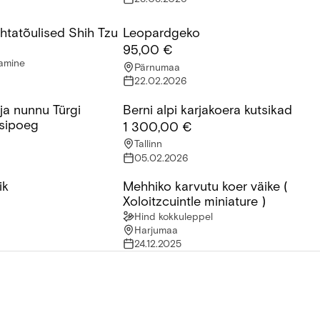
uhtatõulised Shih Tzu
Leopardgeko
tatõulised Shih Tzu kutsikad.
Leopardgeko
95,00 €
tamine
Pärnumaa
22.02.2026
ja nunnu Türgi
Berni alpi karjakoera kutsikad
 nunnu Türgi angoora kassipoeg
Berni alpi karjakoera kutsikad
sipoeg
1 300,00 €
Tallinn
05.02.2026
ik
Mehhiko karvutu koer väike (
k
Mehhiko karvutu koer väike ( Xoloitzcu
Xoloitzcuintle miniature )
Hind kokkuleppel
Harjumaa
24.12.2025