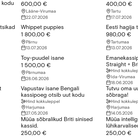
t kodu
600,00 €
400,00 €
Lääne-Virumaa
Tartu
22.07.2026
17.07.2026
tsikad
Whippet puppies
Eesti hagija
kad
Whippet puppies
Eesti hagija t
1 800,00 €
980,00 €
Pärnu
Tartumaa
13.07.2026
13.07.2026
Toy-puudel isane
Emanekassip
Toy-puudel isane
Emanekassipoeg
Straight + Bri
1 500,00 €
Hind kokkule
Pärnumaa
Ida-Virumaa
28.06.2026
18.06.2026
t
Vapustav isane Bengali
Tutvu oma u
VIDEOT)
Vapustav isane Bengali kassipoeg otsib uut kodu
Tutvu oma uue
kassipoeg otsib uut kodu
sõbraga!
Hind kokkuleppel
Hind kokkule
Harjumaa
Harjumaa
27.05.2026
14.05.2026
Müüa sõbralikud Briti sinised
Müüa intellig
Müüa sõbralikud Briti sinised kassid.
Müüa intelligen
kassid.
lühikarvalise
250,00 €
250,00 €