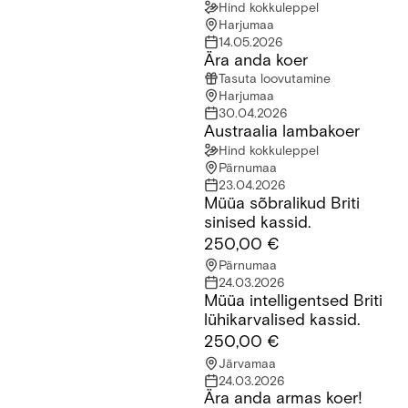
Hind kokkuleppel
Harjumaa
14.05.2026
Ära anda koer
Ära anda koer
Tasuta loovutamine
Harjumaa
30.04.2026
Austraalia lambakoer
Austraalia lambakoer
Hind kokkuleppel
Pärnumaa
23.04.2026
Müüa sõbralikud Briti
Müüa sõbralikud Briti sinised kassid.
sinised kassid.
250,00 €
Pärnumaa
24.03.2026
Müüa intelligentsed Briti
Müüa intelligentsed Briti lühikarvalised kassid.
lühikarvalised kassid.
250,00 €
Järvamaa
24.03.2026
Ära anda armas koer!
Ära anda armas koer!