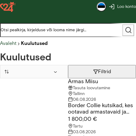
Loo konto
Avaleht
Kuulutused
Kuulutused
Filtrid
Armas Miisu
Armas Miisu
Tasuta loovutamine
Tallinn
06.08.2026
Border Collie kutsikad, kes
Border Collie kutsikad, kes ootavad armastavaid ja vastutustu
ootavad armastavaid ja
vastutustundlikke peresid.
1 800,00 €
Tartu
03.08.2026