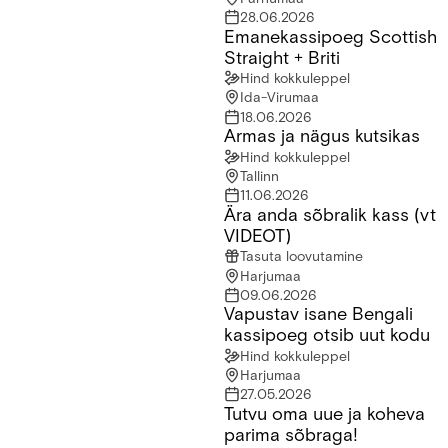
28.06.2026
Emanekassipoeg Scottish
Emanekassipoeg Scottish Straight + Briti
Straight + Briti
Hind kokkuleppel
Ida-Virumaa
18.06.2026
Armas ja nägus kutsikas
Armas ja nägus kutsikas
Hind kokkuleppel
Tallinn
11.06.2026
Ära anda sõbralik kass (vt
Ära anda sõbralik kass (vt VIDEOT)
VIDEOT)
Tasuta loovutamine
Harjumaa
09.06.2026
Vapustav isane Bengali
Vapustav isane Bengali kassipoeg otsib uut kodu
kassipoeg otsib uut kodu
Hind kokkuleppel
Harjumaa
27.05.2026
Tutvu oma uue ja koheva
Tutvu oma uue ja koheva parima sõbraga!
parima sõbraga!