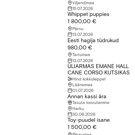
Viljandimaa
15.07.2026
Whippet puppies
Whippet puppies
1 800,00 €
Pärnu
13.07.2026
Eesti hagija tüdrukud
Eesti hagija tüdrukud
980,00 €
Tartumaa
13.07.2026
ÜLIARMAS EMANE HALL
ÜLIARMAS EMANE HALL CANE CORSO KUTSIKAS
CANE CORSO KUTSIKAS
Hind kokkuleppel
Läänemaa
01.07.2026
Annan kassi ära
Annan kassi ära
Tasuta loovutamine
Harku
30.06.2026
Toy-puudel isane
Toy-puudel isane
1 500,00 €
Pärnumaa