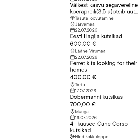
Väikest kasvu segavereline
Väikest kasvu segavereline koerapreili(3,5 a)otsib uut kodu
koerapreili(3,5 a)otsib uut
kodu
Tasuta loovutamine
Järvamaa
22.07.2026
Eesti Hagija kutsikad
Eesti Hagija kutsikad
600,00 €
Lääne-Virumaa
22.07.2026
Ferret kits looking for their
Ferret kits looking for their homes
homes
400,00 €
Tartu
17.07.2026
Dobermanni kutsikas
Dobermanni kutsikas
700,00 €
Muuga
16.07.2026
4- kuused Cane Corso
4- kuused Cane Corso kutsikad
kutsikad
Hind kokkuleppel