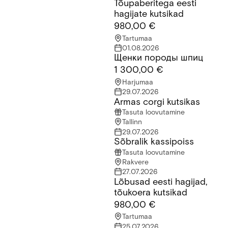
Tõupaberitega eesti
Tõupaberitega eesti hagijate kutsikad
hagijate kutsikad
980,00 €
Tartumaa
01.08.2026
Щенки породы шпиц
Щенки породы шпиц
1 300,00 €
Harjumaa
29.07.2026
Armas corgi kutsikas
Armas corgi kutsikas
Tasuta loovutamine
Tallinn
29.07.2026
Sõbralik kassipoiss
Sõbralik kassipoiss
Tasuta loovutamine
Rakvere
27.07.2026
Lõbusad eesti hagijad,
Lõbusad eesti hagijad, tõukoera kutsikad
tõukoera kutsikad
980,00 €
Tartumaa
25.07.2026