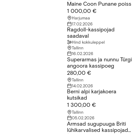
Maine Coon Punane poiss
Maine Coon Punane poiss
1 000,00 €
Harjumaa
17.02.2026
Ragdoll-kassipojad
Ragdoll-kassipojad saadaval
saadaval
Hind kokkuleppel
Tallinn
16.02.2026
Superarmas ja nunnu Türgi
Superarmas ja nunnu Türgi angoora kassipoeg
angoora kassipoeg
280,00 €
Tallinn
14.02.2026
Berni alpi karjakoera
Berni alpi karjakoera kutsikad
kutsikad
1 300,00 €
Tallinn
05.02.2026
Armsad sugupuuga Briti
Armsad sugupuuga Briti lühikarvalised kassipojad saadaval!
lühikarvalised kassipojad