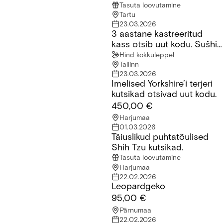
Tasuta loovutamine
Tartu
23.03.2026
3 aastane kastreeritud
3 aastane kastreeritud kass otsib uut kodu. Sušhi nimi millele 
kass otsib uut kodu. Sušhi
nimi millele ta reageerib
Hind kokkuleppel
Tallinn
23.03.2026
Imelised Yorkshire’i terjeri
Imelised Yorkshire’i terjeri kutsikad otsivad uut kodu.
kutsikad otsivad uut kodu.
450,00 €
Harjumaa
01.03.2026
Täiuslikud puhtatõulised
Täiuslikud puhtatõulised Shih Tzu kutsikad.
Shih Tzu kutsikad.
Tasuta loovutamine
Harjumaa
22.02.2026
Leopardgeko
Leopardgeko
95,00 €
Pärnumaa
22.02.2026