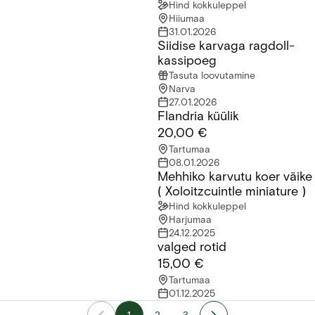
saadaval!
Hind kokkuleppel
Hiiumaa
31.01.2026
Siidise karvaga ragdoll-
Siidise karvaga ragdoll-kassipoeg
kassipoeg
Tasuta loovutamine
Narva
27.01.2026
Flandria küülik
Flandria küülik
20,00 €
Tartumaa
08.01.2026
Mehhiko karvutu koer väike
Mehhiko karvutu koer väike ( Xoloitzcuintle miniature )
( Xoloitzcuintle miniature )
Hind kokkuleppel
Harjumaa
24.12.2025
valged rotid
valged rotid
15,00 €
Tartumaa
01.12.2025
1
2
3