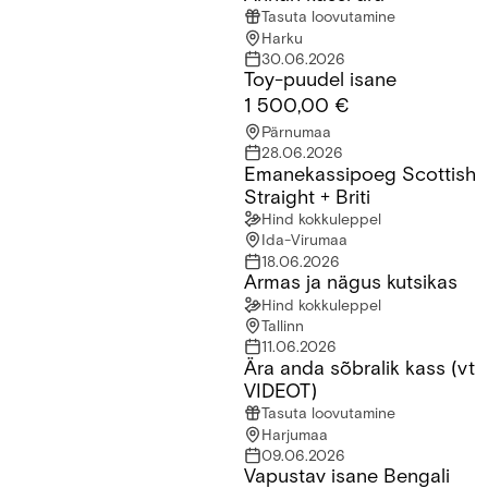
Tasuta loovutamine
Harku
30.06.2026
Toy-puudel isane
Toy-puudel isane
1 500,00 €
Pärnumaa
28.06.2026
Emanekassipoeg Scottish
Emanekassipoeg Scottish Straight + Briti
Straight + Briti
Hind kokkuleppel
Ida-Virumaa
18.06.2026
Armas ja nägus kutsikas
Armas ja nägus kutsikas
Hind kokkuleppel
Tallinn
11.06.2026
Ära anda sõbralik kass (vt
Ära anda sõbralik kass (vt VIDEOT)
VIDEOT)
Tasuta loovutamine
Harjumaa
09.06.2026
Vapustav isane Bengali
Vapustav isane Bengali kassipoeg otsib uut kodu