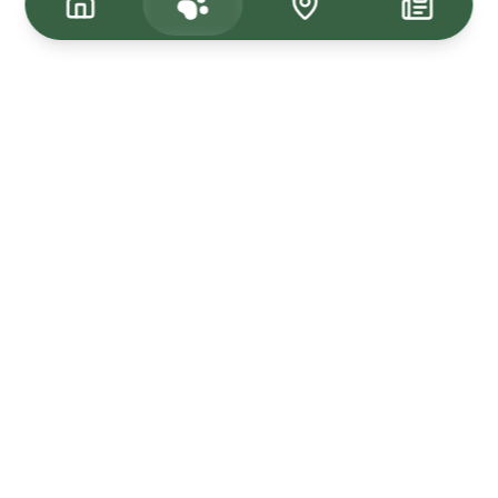
Tagasi üles
Kuulutused
Kadunud & Leitud
Uudised
Müü Loom24-s