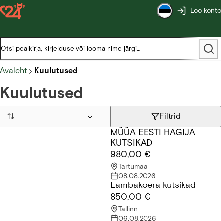
Loo konto
Avaleht
Kuulutused
Kuulutused
Filtrid
MÜÜA EESTI HAGIJA
MÜÜA EESTI HAGIJA KUTSIKAD
KUTSIKAD
980,00 €
Tartumaa
08.08.2026
Lambakoera kutsikad
Lambakoera kutsikad
850,00 €
Tallinn
06.08.2026