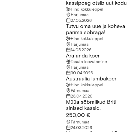
kassipoeg otsib uut kodu
Hind kokkuleppel
Harjumaa
27.05.2026
Tutvu oma uue ja koheva
Tutvu oma uue ja koheva parima sõbraga!
parima sõbraga!
Hind kokkuleppel
Harjumaa
14.05.2026
Ära anda koer
Ära anda koer
Tasuta loovutamine
Harjumaa
30.04.2026
Austraalia lambakoer
Austraalia lambakoer
Hind kokkuleppel
Pärnumaa
23.04.2026
Müüa sõbralikud Briti
Müüa sõbralikud Briti sinised kassid.
sinised kassid.
250,00 €
Pärnumaa
24.03.2026