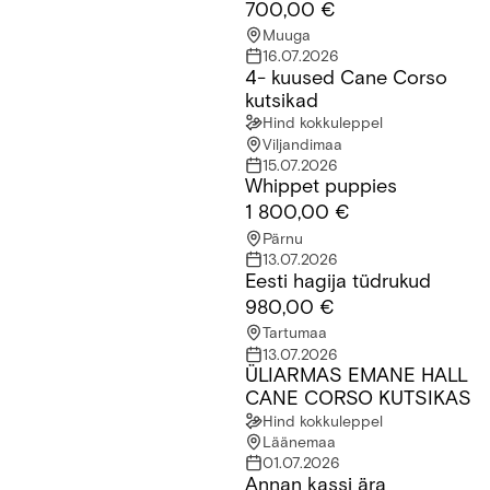
700,00 €
Muuga
16.07.2026
4- kuused Cane Corso
4- kuused Cane Corso kutsikad
kutsikad
Hind kokkuleppel
Viljandimaa
15.07.2026
Whippet puppies
Whippet puppies
1 800,00 €
Pärnu
13.07.2026
Eesti hagija tüdrukud
Eesti hagija tüdrukud
980,00 €
Tartumaa
13.07.2026
ÜLIARMAS EMANE HALL
ÜLIARMAS EMANE HALL CANE CORSO KUTSIKAS
CANE CORSO KUTSIKAS
Hind kokkuleppel
Läänemaa
01.07.2026
Annan kassi ära
Annan kassi ära