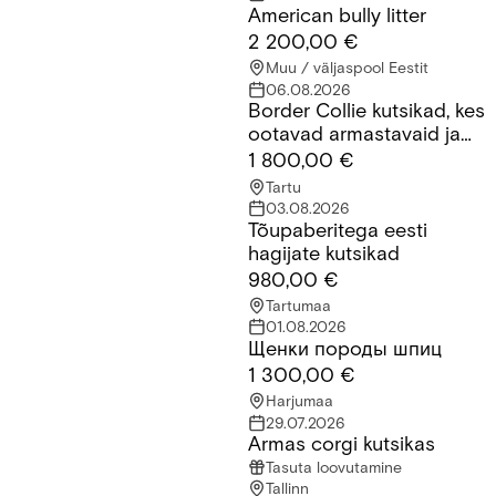
American bully litter
American bully litter
2 200,00 €
Muu / väljaspool Eestit
06.08.2026
Border Collie kutsikad, kes
Border Collie kutsikad, kes ootavad armastavaid ja vastutustu
ootavad armastavaid ja
vastutustundlikke peresid.
1 800,00 €
Tartu
03.08.2026
Tõupaberitega eesti
Tõupaberitega eesti hagijate kutsikad
hagijate kutsikad
980,00 €
Tartumaa
01.08.2026
Щенки породы шпиц
Щенки породы шпиц
1 300,00 €
Harjumaa
29.07.2026
Armas corgi kutsikas
Armas corgi kutsikas
Tasuta loovutamine
Tallinn