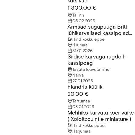
kutsikad
1 300,00 €
Tallinn
05.02.2026
Armsad sugupuuga Briti
Armsad sugupuuga Briti lühikarvalised kassipojad saadaval!
lühikarvalised kassipojad
saadaval!
Hind kokkuleppel
Hiiumaa
31.01.2026
Siidise karvaga ragdoll-
Siidise karvaga ragdoll-kassipoeg
kassipoeg
Tasuta loovutamine
Narva
27.01.2026
Flandria küülik
Flandria küülik
20,00 €
Tartumaa
08.01.2026
Mehhiko karvutu koer väike
Mehhiko karvutu koer väike ( Xoloitzcuintle miniature )
( Xoloitzcuintle miniature )
Hind kokkuleppel
Harjumaa