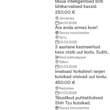
Müüa intelligentsed Briti
Müüa intelligentsed Briti lühikarvalised kassid.
lühikarvalised kassid.
250,00 €
Järvamaa
24.03.2026
Ära anda armas koer!
Ära anda armas koer!
Tasuta loovutamine
Tartu
23.03.2026
3 aastane kastreeritud
3 aastane kastreeritud kass otsib uut kodu. Sušhi nimi millele 
kass otsib uut kodu. Sušhi
nimi millele ta reageerib
Hind kokkuleppel
Tallinn
23.03.2026
Imelised Yorkshire’i terjeri
Imelised Yorkshire’i terjeri kutsikad otsivad uut kodu.
kutsikad otsivad uut kodu.
450,00 €
Harjumaa
01.03.2026
Täiuslikud puhtatõulised
Täiuslikud puhtatõulised Shih Tzu kutsikad.
Shih Tzu kutsikad.
Tasuta loovutamine