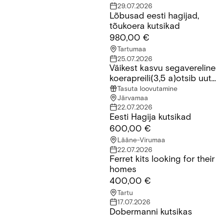
29.07.2026
Lõbusad eesti hagijad,
Lõbusad eesti hagijad, tõukoera kutsikad
tõukoera kutsikad
980,00 €
Tartumaa
25.07.2026
Väikest kasvu segavereline
Väikest kasvu segavereline koerapreili(3,5 a)otsib uut kodu
koerapreili(3,5 a)otsib uut
kodu
Tasuta loovutamine
Järvamaa
22.07.2026
Eesti Hagija kutsikad
Eesti Hagija kutsikad
600,00 €
Lääne-Virumaa
22.07.2026
Ferret kits looking for their
Ferret kits looking for their homes
homes
400,00 €
Tartu
17.07.2026
Dobermanni kutsikas
Dobermanni kutsikas