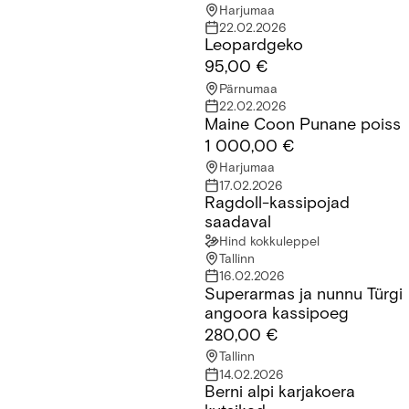
Harjumaa
22.02.2026
Leopardgeko
Leopardgeko
95,00 €
Pärnumaa
22.02.2026
Maine Coon Punane poiss
Maine Coon Punane poiss
1 000,00 €
Harjumaa
17.02.2026
Ragdoll-kassipojad
Ragdoll-kassipojad saadaval
saadaval
Hind kokkuleppel
Tallinn
16.02.2026
Superarmas ja nunnu Türgi
Superarmas ja nunnu Türgi angoora kassipoeg
angoora kassipoeg
280,00 €
Tallinn
14.02.2026
Berni alpi karjakoera
Berni alpi karjakoera kutsikad