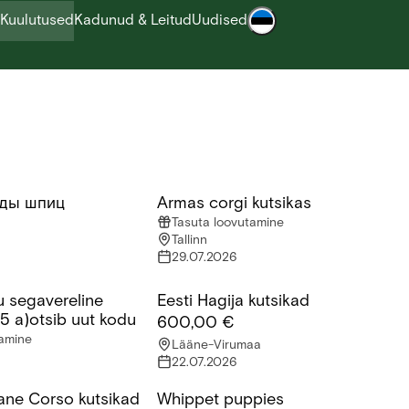
Kuulutused
Kadunud & Leitud
Uudised
ды шпиц
Armas corgi kutsikas
ы шпиц
Armas corgi kutsikas
Tasuta loovutamine
Tallinn
29.07.2026
u segavereline
Eesti Hagija kutsikad
segavereline koerapreili(3,5 a)otsib uut kodu
Eesti Hagija kutsikad
,5 a)otsib uut kodu
600,00 €
tamine
Lääne-Virumaa
22.07.2026
ane Corso kutsikad
Whippet puppies
e Corso kutsikad
Whippet puppies