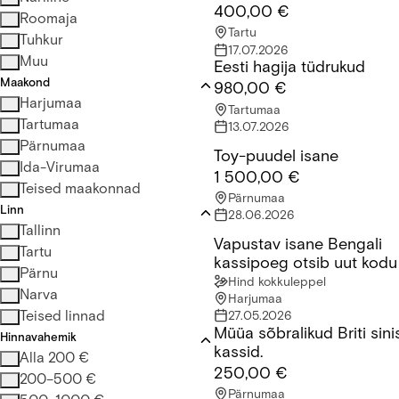
400,00 €
Roomaja
Tartu
Tuhkur
17.07.2026
Muu
Eesti hagija tüdrukud
Eesti hagija tüdrukud
Maakond
980,00 €
Harjumaa
Tartumaa
Tartumaa
13.07.2026
Pärnumaa
Toy-puudel isane
Toy-puudel isane
Ida-Virumaa
1 500,00 €
Teised maakonnad
Pärnumaa
Linn
28.06.2026
Tallinn
Vapustav isane Bengali
Vapustav isane Bengali kass
Tartu
kassipoeg otsib uut kodu
Pärnu
Hind kokkuleppel
Narva
Harjumaa
Teised linnad
27.05.2026
Müüa sõbralikud Briti sin
Müüa sõbralikud Briti sinised
Hinnavahemik
kassid.
Alla 200 €
250,00 €
200–500 €
Pärnumaa