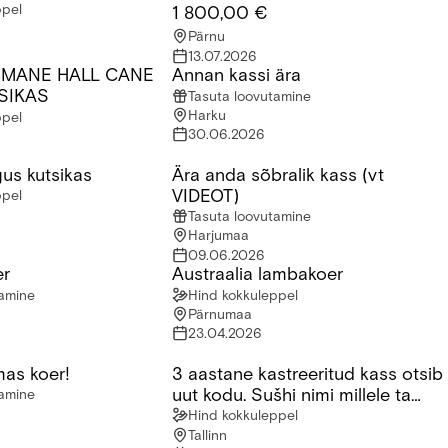
ppel
1 800,00 €
Pärnu
13.07.2026
EMANE HALL CANE
Annan kassi ära
ANE HALL CANE CORSO KUTSIKAS
Annan kassi ära
SIKAS
Tasuta loovutamine
Harku
ppel
30.06.2026
us kutsikas
Ära anda sõbralik kass (vt
s kutsikas
Ära anda sõbralik kass (vt VIDEOT)
VIDEOT)
ppel
Tasuta loovutamine
Harjumaa
09.06.2026
er
Austraalia lambakoer
Austraalia lambakoer
tamine
Hind kokkuleppel
Pärnumaa
23.04.2026
mas koer!
3 aastane kastreeritud kass otsib
s koer!
3 aastane kastreeritud kass otsib uut 
uut kodu. Sušhi nimi millele ta
tamine
reageerib
Hind kokkuleppel
Tallinn