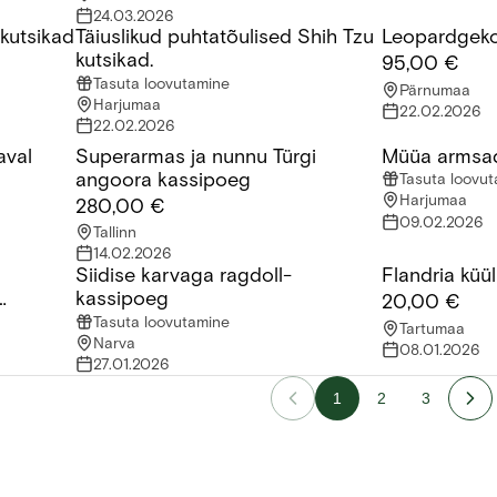
24.03.2026
i kutsikad
Täiuslikud puhtatõulised Shih Tzu
Leopardgek
utsikad otsivad uut kodu.
Täiuslikud puhtatõulised Shih Tzu kutsikad.
Leopardgeko
kutsikad.
95,00 €
Tasuta loovutamine
Pärnumaa
Harjumaa
22.02.2026
22.02.2026
aval
Superarmas ja nunnu Türgi
​Müüa armsa
l
Superarmas ja nunnu Türgi angoora kassipoeg
​Müüa armsad
angoora kassipoeg
Tasuta loovu
Harjumaa
280,00 €
09.02.2026
Tallinn
14.02.2026
Siidise karvaga ragdoll-
Flandria küül
karvalised kassipojad saadaval!
Siidise karvaga ragdoll-kassipoeg
Flandria küüli
kassipoeg
20,00 €
Tasuta loovutamine
Tartumaa
Narva
08.01.2026
27.01.2026
1
2
3