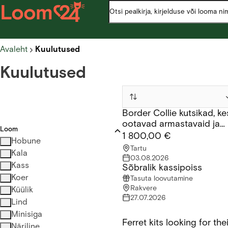
Avaleht
Kuulutused
Kuulutused
Border Collie kutsikad, ke
Border Collie kutsikad, kes 
ootavad armastavaid ja
Loom
vastutustundlikke peresid
1 800,00 €
Hobune
Tartu
Kala
03.08.2026
Kass
Sõbralik kassipoiss
Sõbralik kassipoiss
Koer
Tasuta loovutamine
Rakvere
Küülik
27.07.2026
Lind
Minisiga
Ferret kits looking for th
Ferret kits looking for their
Näriline