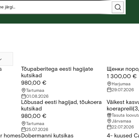
s
Tõupaberitega eesti hagijate
Щенки поро
ootavad armastavaid ja vastutustundlikke peresid.
Tõupaberitega eesti hagijate kutsikad
Щенки пород
kutsikad
1 300,00 €
.
980,00 €
Harjumaa
29.07.2026
Tartumaa
01.08.2026
Lõbusad eesti hagijad, tõukoera
Väikest kasv
Lõbusad eesti hagijad, tõukoera kutsikad
Väikest kasvu 
kutsikad
koerapreili(3
Tasuta loovu
980,00 €
Järvamaa
Tartumaa
22.07.2026
25.07.2026
eir homes
Dobermanni kutsikas
4- kuused C
 homes
Dobermanni kutsikas
4- kuused Can