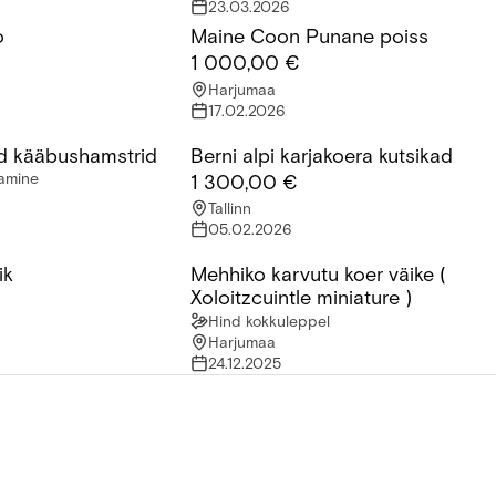
23.03.2026
o
Maine Coon Punane poiss
Maine Coon Punane poiss
1 000,00 €
Harjumaa
17.02.2026
d kääbushamstrid
Berni alpi karjakoera kutsikad
 kääbushamstrid
Berni alpi karjakoera kutsikad
tamine
1 300,00 €
Tallinn
05.02.2026
ik
Mehhiko karvutu koer väike (
k
Mehhiko karvutu koer väike ( Xoloitzcu
Xoloitzcuintle miniature )
Hind kokkuleppel
Harjumaa
24.12.2025