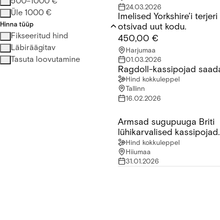
500–1000 €
24.03.2026
Üle 1000 €
Imelised Yorkshire’i terjer
Imelised Yorkshire’i terjeri k
Hinna tüüp
otsivad uut kodu.
Fikseeritud hind
450,00 €
Läbiräägitav
Harjumaa
Tasuta loovutamine
01.03.2026
Ragdoll-kassipojad saad
Ragdoll-kassipojad saadava
Hind kokkuleppel
Tallinn
16.02.2026
Armsad sugupuuga Briti
Armsad sugupuuga Briti lühi
lühikarvalised kassipojad
saadaval!
Hind kokkuleppel
Hiiumaa
31.01.2026