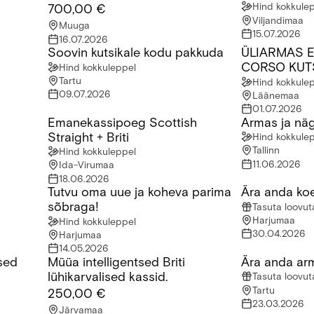
Hind kokkule
700,00 €
Viljandimaa
Muuga
15.07.2026
16.07.2026
Soovin kutsikale kodu pakkuda
ÜLIARMAS 
Soovin kutsikale kodu pakkuda
ÜLIARMAS EM
CORSO KUT
Hind kokkuleppel
Tartu
Hind kokkule
09.07.2026
Läänemaa
01.07.2026
Emanekassipoeg Scottish
Armas ja näg
Emanekassipoeg Scottish Straight + Briti
Armas ja nägu
Straight + Briti
Hind kokkule
Tallinn
Hind kokkuleppel
11.06.2026
Ida-Virumaa
18.06.2026
Tutvu oma uue ja koheva parima
Ära anda ko
ipoeg otsib uut kodu
Tutvu oma uue ja koheva parima sõbraga!
Ära anda koer
sõbraga!
Tasuta loovu
Harjumaa
Hind kokkuleppel
30.04.2026
Harjumaa
14.05.2026
ised
Müüa intelligentsed Briti
Ära anda ar
 kassid.
Müüa intelligentsed Briti lühikarvalised kassid.
Ära anda arma
lühikarvalised kassid.
Tasuta loovu
Tartu
250,00 €
23.03.2026
Järvamaa