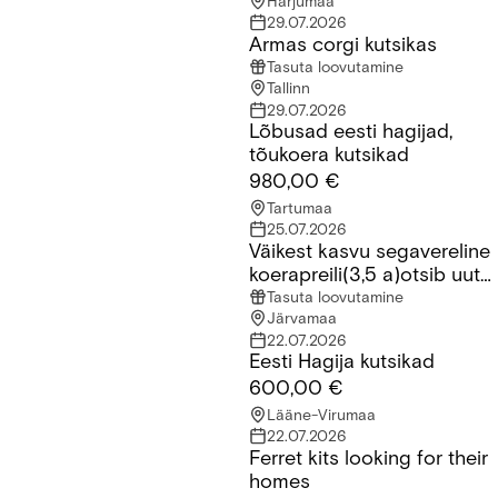
Harjumaa
29.07.2026
Armas corgi kutsikas
Armas corgi kutsikas
Tasuta loovutamine
Tallinn
29.07.2026
Lõbusad eesti hagijad,
Lõbusad eesti hagijad, tõukoera kutsikad
tõukoera kutsikad
980,00 €
Tartumaa
25.07.2026
Väikest kasvu segavereline
Väikest kasvu segavereline koerapreili(3,5 a)otsib uut kodu
koerapreili(3,5 a)otsib uut
kodu
Tasuta loovutamine
Järvamaa
22.07.2026
Eesti Hagija kutsikad
Eesti Hagija kutsikad
600,00 €
Lääne-Virumaa
22.07.2026
Ferret kits looking for their
Ferret kits looking for their homes
homes