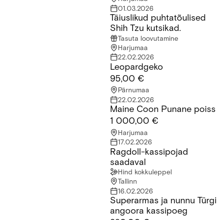
01.03.2026
Täiuslikud puhtatõulised
Täiuslikud puhtatõulised Shih Tzu kutsikad.
Shih Tzu kutsikad.
Tasuta loovutamine
Harjumaa
22.02.2026
Leopardgeko
Leopardgeko
95,00 €
Pärnumaa
22.02.2026
Maine Coon Punane poiss
Maine Coon Punane poiss
1 000,00 €
Harjumaa
17.02.2026
Ragdoll-kassipojad
Ragdoll-kassipojad saadaval
saadaval
Hind kokkuleppel
Tallinn
16.02.2026
Superarmas ja nunnu Türgi
Superarmas ja nunnu Türgi angoora kassipoeg
angoora kassipoeg