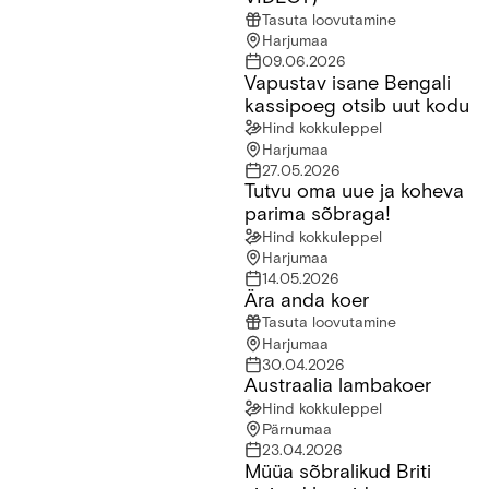
Tasuta loovutamine
Harjumaa
09.06.2026
Vapustav isane Bengali
Vapustav isane Bengali kassipoeg otsib uut kodu
kassipoeg otsib uut kodu
Hind kokkuleppel
Harjumaa
27.05.2026
Tutvu oma uue ja koheva
Tutvu oma uue ja koheva parima sõbraga!
parima sõbraga!
Hind kokkuleppel
Harjumaa
14.05.2026
Ära anda koer
Ära anda koer
Tasuta loovutamine
Harjumaa
30.04.2026
Austraalia lambakoer
Austraalia lambakoer
Hind kokkuleppel
Pärnumaa
23.04.2026
Müüa sõbralikud Briti
Müüa sõbralikud Briti sinised kassid.