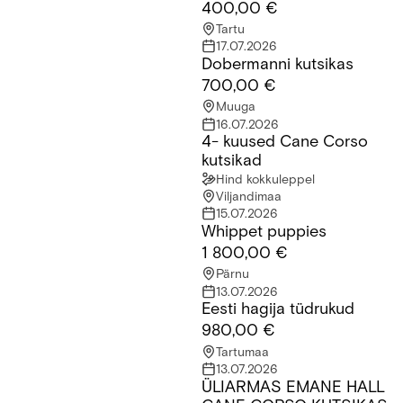
400,00 €
Tartu
17.07.2026
Dobermanni kutsikas
Dobermanni kutsikas
700,00 €
Muuga
16.07.2026
4- kuused Cane Corso
4- kuused Cane Corso kutsikad
kutsikad
Hind kokkuleppel
Viljandimaa
15.07.2026
Whippet puppies
Whippet puppies
1 800,00 €
Pärnu
13.07.2026
Eesti hagija tüdrukud
Eesti hagija tüdrukud
980,00 €
Tartumaa
13.07.2026
ÜLIARMAS EMANE HALL
ÜLIARMAS EMANE HALL CANE CORSO KUTSIKAS