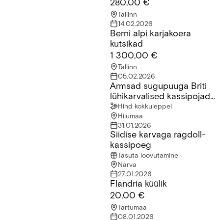
280,00 €
Tallinn
14.02.2026
Berni alpi karjakoera
Berni alpi karjakoera kutsikad
kutsikad
1 300,00 €
Tallinn
05.02.2026
Armsad sugupuuga Briti
Armsad sugupuuga Briti lühikarvalised kassipojad saadaval!
lühikarvalised kassipojad
saadaval!
Hind kokkuleppel
Hiiumaa
31.01.2026
Siidise karvaga ragdoll-
Siidise karvaga ragdoll-kassipoeg
kassipoeg
Tasuta loovutamine
Narva
27.01.2026
Flandria küülik
Flandria küülik
20,00 €
Tartumaa
08.01.2026