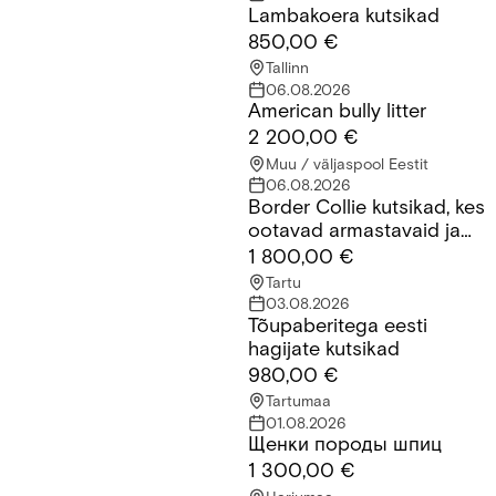
Lambakoera kutsikad
Lambakoera kutsikad
850,00 €
Tallinn
06.08.2026
American bully litter
American bully litter
2 200,00 €
Muu / väljaspool Eestit
06.08.2026
Border Collie kutsikad, kes
Border Collie kutsikad, kes ootavad armastavaid ja vastutustu
ootavad armastavaid ja
vastutustundlikke peresid.
1 800,00 €
Tartu
03.08.2026
Tõupaberitega eesti
Tõupaberitega eesti hagijate kutsikad
hagijate kutsikad
980,00 €
Tartumaa
01.08.2026
Щенки породы шпиц
Щенки породы шпиц
1 300,00 €