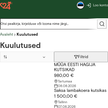
Loo konto
Avaleht
Kuulutused
Kuulutused
Filtrid
MÜÜA EESTI HAGIJA
MÜÜA EESTI HAGIJA KUTSIKAD
KUTSIKAD
980,00 €
Tartumaa
08.08.2026
Saksa lambakoera kutsikas
Saksa lambakoera kutsikas
1 500,00 €
Tallinn
07.08.2026