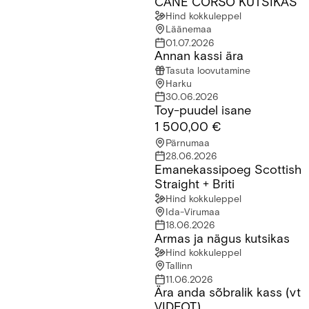
CANE CORSO KUTSIKAS
Hind kokkuleppel
Läänemaa
01.07.2026
Annan kassi ära
Annan kassi ära
Tasuta loovutamine
Harku
30.06.2026
Toy-puudel isane
Toy-puudel isane
1 500,00 €
Pärnumaa
28.06.2026
Emanekassipoeg Scottish
Emanekassipoeg Scottish Straight + Briti
Straight + Briti
Hind kokkuleppel
Ida-Virumaa
18.06.2026
Armas ja nägus kutsikas
Armas ja nägus kutsikas
Hind kokkuleppel
Tallinn
11.06.2026
Ära anda sõbralik kass (vt
Ära anda sõbralik kass (vt VIDEOT)
VIDEOT)