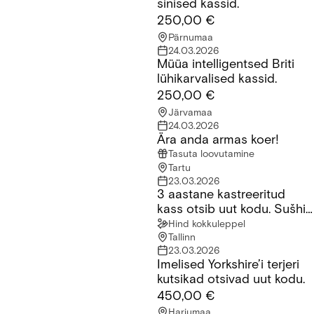
sinised kassid.
250,00 €
Pärnumaa
24.03.2026
Müüa intelligentsed Briti
Müüa intelligentsed Briti lühikarvalised kassid.
lühikarvalised kassid.
250,00 €
Järvamaa
24.03.2026
Ära anda armas koer!
Ära anda armas koer!
Tasuta loovutamine
Tartu
23.03.2026
3 aastane kastreeritud
3 aastane kastreeritud kass otsib uut kodu. Sušhi nimi millele 
kass otsib uut kodu. Sušhi
nimi millele ta reageerib
Hind kokkuleppel
Tallinn
23.03.2026
Imelised Yorkshire’i terjeri
Imelised Yorkshire’i terjeri kutsikad otsivad uut kodu.
kutsikad otsivad uut kodu.
450,00 €
Harjumaa