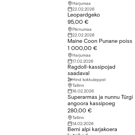
Harjumaa
22.02.2026
Leopardgeko
Leopardgeko
95,00 €
Pärnumaa
22.02.2026
Maine Coon Punane poiss
Maine Coon Punane poiss
1 000,00 €
Harjumaa
17.02.2026
Ragdoll-kassipojad
Ragdoll-kassipojad saadaval
saadaval
Hind kokkuleppel
Tallinn
16.02.2026
Superarmas ja nunnu Türgi
Superarmas ja nunnu Türgi angoora kassipoeg
angoora kassipoeg
280,00 €
Tallinn
14.02.2026
Berni alpi karjakoera
Berni alpi karjakoera kutsikad