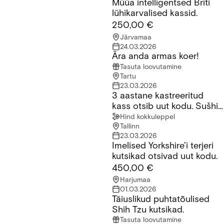
Müüa intelligentsed Briti
Müüa intelligentsed Briti lühikarvalised kassid.
lühikarvalised kassid.
250,00 €
Järvamaa
24.03.2026
Ära anda armas koer!
Ära anda armas koer!
Tasuta loovutamine
Tartu
23.03.2026
3 aastane kastreeritud
3 aastane kastreeritud kass otsib uut kodu. Sušhi nimi millele 
kass otsib uut kodu. Sušhi
nimi millele ta reageerib
Hind kokkuleppel
Tallinn
23.03.2026
Imelised Yorkshire’i terjeri
Imelised Yorkshire’i terjeri kutsikad otsivad uut kodu.
kutsikad otsivad uut kodu.
450,00 €
Harjumaa
01.03.2026
Täiuslikud puhtatõulised
Täiuslikud puhtatõulised Shih Tzu kutsikad.
Shih Tzu kutsikad.
Tasuta loovutamine