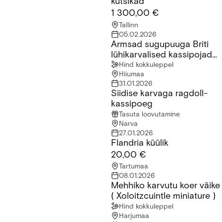
kutsikad
1 300,00 €
Tallinn
05.02.2026
Armsad sugupuuga Briti
Armsad sugupuuga Briti lühikarvalised kassipojad saadaval!
lühikarvalised kassipojad
saadaval!
Hind kokkuleppel
Hiiumaa
31.01.2026
Siidise karvaga ragdoll-
Siidise karvaga ragdoll-kassipoeg
kassipoeg
Tasuta loovutamine
Narva
27.01.2026
Flandria küülik
Flandria küülik
20,00 €
Tartumaa
08.01.2026
Mehhiko karvutu koer väike
Mehhiko karvutu koer väike ( Xoloitzcuintle miniature )
( Xoloitzcuintle miniature )
Hind kokkuleppel
Harjumaa