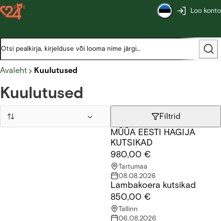
Loo konto
Avaleht
Kuulutused
Kuulutused
Filtrid
MÜÜA EESTI HAGIJA
MÜÜA EESTI HAGIJA KUTSIKAD
KUTSIKAD
980,00 €
Tartumaa
08.08.2026
Lambakoera kutsikad
Lambakoera kutsikad
850,00 €
Tallinn
06.08.2026