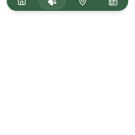
Tagasi üles
Kuulutused
Kadunud & Leitud
Uudised
Müü Loom24-s