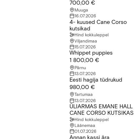
700,00 €
Muuga
16.07.2026
4- kuused Cane Corso
4- kuused Cane Corso kutsikad
kutsikad
Hind kokkuleppel
Viljandimaa
15.07.2026
Whippet puppies
Whippet puppies
1 800,00 €
Pärnu
13.07.2026
Eesti hagija tüdrukud
Eesti hagija tüdrukud
980,00 €
Tartumaa
13.07.2026
ÜLIARMAS EMANE HALL
ÜLIARMAS EMANE HALL CANE CORSO KUTSIKAS
CANE CORSO KUTSIKAS
Hind kokkuleppel
Läänemaa
01.07.2026
Annan kassi ära
Annan kassi ära