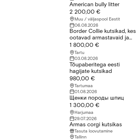
American bully litter
American bully litter
2 200,00 €
Muu / väljaspool Eestit
06.08.2026
Border Collie kutsikad, kes
Border Collie kutsikad, kes ootavad armastavaid ja vastutustu
ootavad armastavaid ja
vastutustundlikke peresid.
1 800,00 €
Tartu
03.08.2026
Tõupaberitega eesti
Tõupaberitega eesti hagijate kutsikad
hagijate kutsikad
980,00 €
Tartumaa
01.08.2026
Щенки породы шпиц
Щенки породы шпиц
1 300,00 €
Harjumaa
29.07.2026
Armas corgi kutsikas
Armas corgi kutsikas
Tasuta loovutamine
Tallinn