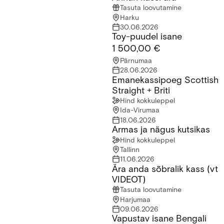
Tasuta loovutamine
Harku
30.06.2026
Toy-puudel isane
Toy-puudel isane
1 500,00 €
Pärnumaa
28.06.2026
Emanekassipoeg Scottish
Emanekassipoeg Scottish Straight + Briti
Straight + Briti
Hind kokkuleppel
Ida-Virumaa
18.06.2026
Armas ja nägus kutsikas
Armas ja nägus kutsikas
Hind kokkuleppel
Tallinn
11.06.2026
Ära anda sõbralik kass (vt
Ära anda sõbralik kass (vt VIDEOT)
VIDEOT)
Tasuta loovutamine
Harjumaa
09.06.2026
Vapustav isane Bengali
Vapustav isane Bengali kassipoeg otsib uut kodu