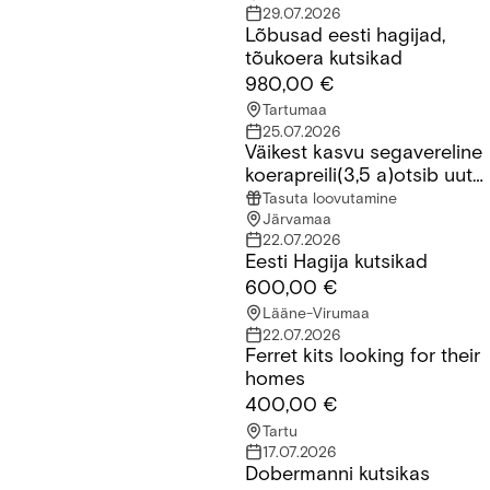
29.07.2026
Lõbusad eesti hagijad,
Lõbusad eesti hagijad, tõukoera kutsikad
tõukoera kutsikad
980,00 €
Tartumaa
25.07.2026
Väikest kasvu segavereline
Väikest kasvu segavereline koerapreili(3,5 a)otsib uut kodu
koerapreili(3,5 a)otsib uut
kodu
Tasuta loovutamine
Järvamaa
22.07.2026
Eesti Hagija kutsikad
Eesti Hagija kutsikad
600,00 €
Lääne-Virumaa
22.07.2026
Ferret kits looking for their
Ferret kits looking for their homes
homes
400,00 €
Tartu
17.07.2026
Dobermanni kutsikas
Dobermanni kutsikas