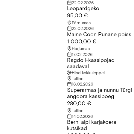
22.02.2026
Leopardgeko
Leopardgeko
95,00 €
Pärnumaa
22.02.2026
Maine Coon Punane poiss
Maine Coon Punane poiss
1 000,00 €
Harjumaa
17.02.2026
Ragdoll-kassipojad
Ragdoll-kassipojad saadaval
saadaval
Hind kokkuleppel
Tallinn
16.02.2026
Superarmas ja nunnu Türgi
Superarmas ja nunnu Türgi angoora kassipoeg
angoora kassipoeg
280,00 €
Tallinn
14.02.2026
Berni alpi karjakoera
Berni alpi karjakoera kutsikad
kutsikad