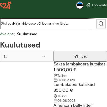
Loo konto
Avaleht
Kuulutused
Kuulutused
Filtrid
Saksa lambakoera kutsikas
Saksa lambakoera kutsikas
1 500,00 €
Tallinn
07.08.2026
Lambakoera kutsikad
Lambakoera kutsikad
850,00 €
Tallinn
06.08.2026
American bully litter
American bully litter