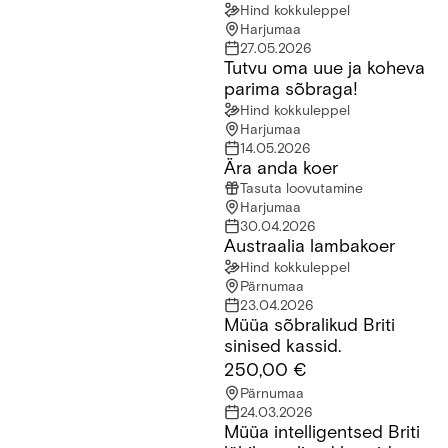
Hind kokkuleppel
Harjumaa
27.05.2026
Tutvu oma uue ja koheva
Tutvu oma uue ja koheva parima sõbraga!
parima sõbraga!
Hind kokkuleppel
Harjumaa
14.05.2026
Ära anda koer
Ära anda koer
Tasuta loovutamine
Harjumaa
30.04.2026
Austraalia lambakoer
Austraalia lambakoer
Hind kokkuleppel
Pärnumaa
23.04.2026
Müüa sõbralikud Briti
Müüa sõbralikud Briti sinised kassid.
sinised kassid.
250,00 €
Pärnumaa
24.03.2026
Müüa intelligentsed Briti
Müüa intelligentsed Briti lühikarvalised kassid.