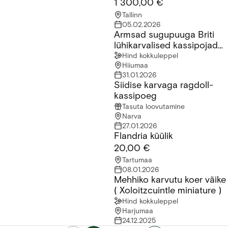
1 300,00 €
Tallinn
05.02.2026
Armsad sugupuuga Briti
Armsad sugupuuga Briti lühikarvalised kassipojad saadaval!
lühikarvalised kassipojad
saadaval!
Hind kokkuleppel
Hiiumaa
31.01.2026
Siidise karvaga ragdoll-
Siidise karvaga ragdoll-kassipoeg
kassipoeg
Tasuta loovutamine
Narva
27.01.2026
Flandria küülik
Flandria küülik
20,00 €
Tartumaa
08.01.2026
Mehhiko karvutu koer väike
Mehhiko karvutu koer väike ( Xoloitzcuintle miniature )
( Xoloitzcuintle miniature )
Hind kokkuleppel
Harjumaa
24.12.2025