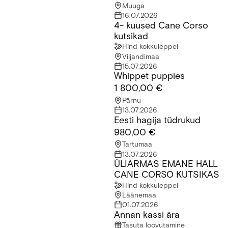
Muuga
16.07.2026
4- kuused Cane Corso
4- kuused Cane Corso kutsikad
kutsikad
Hind kokkuleppel
Viljandimaa
15.07.2026
Whippet puppies
Whippet puppies
1 800,00 €
Pärnu
13.07.2026
Eesti hagija tüdrukud
Eesti hagija tüdrukud
980,00 €
Tartumaa
13.07.2026
ÜLIARMAS EMANE HALL
ÜLIARMAS EMANE HALL CANE CORSO KUTSIKAS
CANE CORSO KUTSIKAS
Hind kokkuleppel
Läänemaa
01.07.2026
Annan kassi ära
Annan kassi ära
Tasuta loovutamine