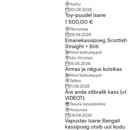
Harku
30.06.2026
Toy-puudel isane
Toy-puudel isane
1 500,00 €
Pärnumaa
28.06.2026
Emanekassipoeg Scottish
Emanekassipoeg Scottish Straight + Briti
Straight + Briti
Hind kokkuleppel
Ida-Virumaa
18.06.2026
Armas ja nägus kutsikas
Armas ja nägus kutsikas
Hind kokkuleppel
Tallinn
11.06.2026
Ära anda sõbralik kass (vt
Ära anda sõbralik kass (vt VIDEOT)
VIDEOT)
Tasuta loovutamine
Harjumaa
09.06.2026
Vapustav isane Bengali
Vapustav isane Bengali kassipoeg otsib uut kodu
kassipoeg otsib uut kodu