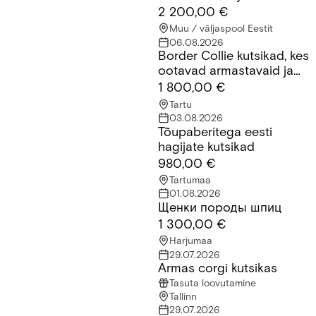
2 200,00 €
Muu / väljaspool Eestit
06.08.2026
Border Collie kutsikad, kes
Border Collie kutsikad, kes ootavad armastavaid ja vastutustu
ootavad armastavaid ja
vastutustundlikke peresid.
1 800,00 €
Tartu
03.08.2026
Tõupaberitega eesti
Tõupaberitega eesti hagijate kutsikad
hagijate kutsikad
980,00 €
Tartumaa
01.08.2026
Щенки породы шпиц
Щенки породы шпиц
1 300,00 €
Harjumaa
29.07.2026
Armas corgi kutsikas
Armas corgi kutsikas
Tasuta loovutamine
Tallinn
29.07.2026