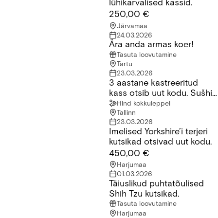
lühikarvalised kassid.
250,00 €
Järvamaa
24.03.2026
Ära anda armas koer!
Ära anda armas koer!
Tasuta loovutamine
Tartu
23.03.2026
3 aastane kastreeritud
3 aastane kastreeritud kass otsib uut kodu. Sušhi nimi millele 
kass otsib uut kodu. Sušhi
nimi millele ta reageerib
Hind kokkuleppel
Tallinn
23.03.2026
Imelised Yorkshire’i terjeri
Imelised Yorkshire’i terjeri kutsikad otsivad uut kodu.
kutsikad otsivad uut kodu.
450,00 €
Harjumaa
01.03.2026
Täiuslikud puhtatõulised
Täiuslikud puhtatõulised Shih Tzu kutsikad.
Shih Tzu kutsikad.
Tasuta loovutamine
Harjumaa