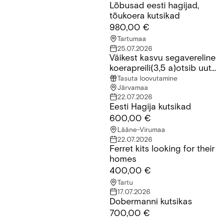
Lõbusad eesti hagijad,
Lõbusad eesti hagijad, tõukoera kutsikad
tõukoera kutsikad
980,00 €
Tartumaa
25.07.2026
Väikest kasvu segavereline
Väikest kasvu segavereline koerapreili(3,5 a)otsib uut kodu
koerapreili(3,5 a)otsib uut
kodu
Tasuta loovutamine
Järvamaa
22.07.2026
Eesti Hagija kutsikad
Eesti Hagija kutsikad
600,00 €
Lääne-Virumaa
22.07.2026
Ferret kits looking for their
Ferret kits looking for their homes
homes
400,00 €
Tartu
17.07.2026
Dobermanni kutsikas
Dobermanni kutsikas
700,00 €