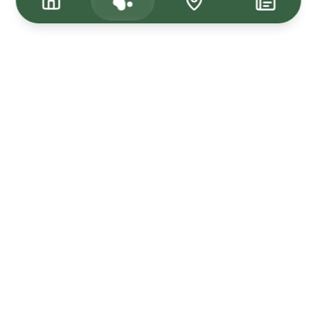
Tagasi üles
Kuulutused
Kadunud & Leitud
Uudised
Müü Loom24-s