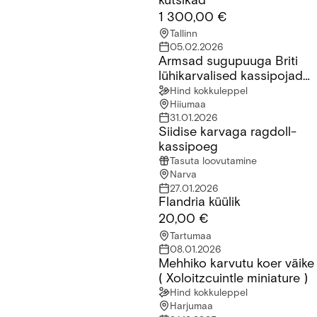
kutsikad
1 300,00 €
Tallinn
05.02.2026
Armsad sugupuuga Briti
Armsad sugupuuga Briti lühikarvalised kassipojad saadaval!
lühikarvalised kassipojad
saadaval!
Hind kokkuleppel
Hiiumaa
31.01.2026
Siidise karvaga ragdoll-
Siidise karvaga ragdoll-kassipoeg
kassipoeg
Tasuta loovutamine
Narva
27.01.2026
Flandria küülik
Flandria küülik
20,00 €
Tartumaa
08.01.2026
Mehhiko karvutu koer väike
Mehhiko karvutu koer väike ( Xoloitzcuintle miniature )
( Xoloitzcuintle miniature )
Hind kokkuleppel
Harjumaa