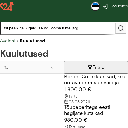
Loo konto
Avaleht
Kuulutused
Kuulutused
Filtrid
Border Collie kutsikad, kes
Border Collie kutsikad, kes ootavad armastavaid ja vastutustu
ootavad armastavaid ja
vastutustundlikke peresid.
1 800,00 €
Tartu
03.08.2026
Tõupaberitega eesti
Tõupaberitega eesti hagijate kutsikad
hagijate kutsikad
980,00 €
Tartumaa