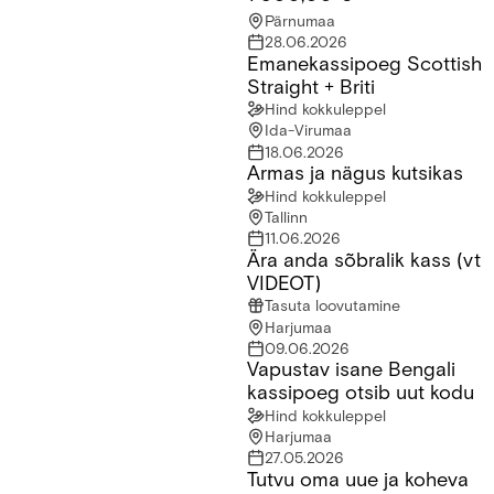
Pärnumaa
28.06.2026
Emanekassipoeg Scottish
Emanekassipoeg Scottish Straight + Briti
Straight + Briti
Hind kokkuleppel
Ida-Virumaa
18.06.2026
Armas ja nägus kutsikas
Armas ja nägus kutsikas
Hind kokkuleppel
Tallinn
11.06.2026
Ära anda sõbralik kass (vt
Ära anda sõbralik kass (vt VIDEOT)
VIDEOT)
Tasuta loovutamine
Harjumaa
09.06.2026
Vapustav isane Bengali
Vapustav isane Bengali kassipoeg otsib uut kodu
kassipoeg otsib uut kodu
Hind kokkuleppel
Harjumaa
27.05.2026
Tutvu oma uue ja koheva
Tutvu oma uue ja koheva parima sõbraga!