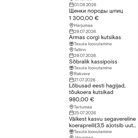
01.08.2026
Щенки породы шпиц
Щенки породы шпиц
1 300,00 €
Harjumaa
29.07.2026
Armas corgi kutsikas
Armas corgi kutsikas
Tasuta loovutamine
Tallinn
29.07.2026
Sõbralik kassipoiss
Sõbralik kassipoiss
Tasuta loovutamine
Rakvere
27.07.2026
Lõbusad eesti hagijad,
Lõbusad eesti hagijad, tõukoera kutsikad
tõukoera kutsikad
980,00 €
Tartumaa
25.07.2026
Väikest kasvu segavereline
Väikest kasvu segavereline koerapreili(3,5 a)otsib uut kodu
koerapreili(3,5 a)otsib uut
kodu
Tasuta loovutamine
Järvamaa