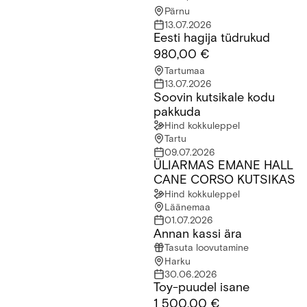
Pärnu
13.07.2026
Eesti hagija tüdrukud
Eesti hagija tüdrukud
980,00 €
Tartumaa
13.07.2026
Soovin kutsikale kodu
Soovin kutsikale kodu pakkuda
pakkuda
Hind kokkuleppel
Tartu
09.07.2026
ÜLIARMAS EMANE HALL
ÜLIARMAS EMANE HALL CANE CORSO KUTSIKAS
CANE CORSO KUTSIKAS
Hind kokkuleppel
Läänemaa
01.07.2026
Annan kassi ära
Annan kassi ära
Tasuta loovutamine
Harku
30.06.2026
Toy-puudel isane
Toy-puudel isane
1 500,00 €