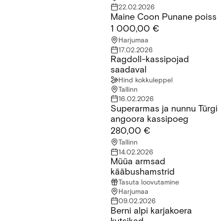
22.02.2026
Maine Coon Punane poiss
Maine Coon Punane poiss
1 000,00 €
Harjumaa
17.02.2026
Ragdoll-kassipojad
Ragdoll-kassipojad saadaval
saadaval
Hind kokkuleppel
Tallinn
16.02.2026
Superarmas ja nunnu Türgi
Superarmas ja nunnu Türgi angoora kassipoeg
angoora kassipoeg
280,00 €
Tallinn
14.02.2026
​Müüa armsad
​Müüa armsad kääbushamstrid
kääbushamstrid
Tasuta loovutamine
Harjumaa
09.02.2026
Berni alpi karjakoera
Berni alpi karjakoera kutsikad